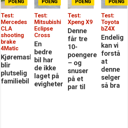
Test:
Test:
Test:
Test:
Mercedes
Mitsubishi
Xpeng X9
Toyota
CLA
Eclipse
bZ4X
Denne
shooting
Cross
Endelig
får tre
brake
En
kan vi
10-
4Matic
bedre
forstå
poengere
Kjøremaskinen
bil har
at
– og
blir
de ikke
denne
snuser
plutselig
laget på
selger
på et
familiebil
evigheter
så bra
par til