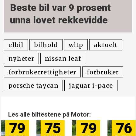
Beste bil var 9 prosent
unna lovet rekkevidde
elbil
bilhold
wltp
aktuelt
nyheter
nissan leaf
forbrukerrettigheter
forbruker
porsche taycan
jaguar i-pace
Les alle biltestene på Motor:
79
75
79
76