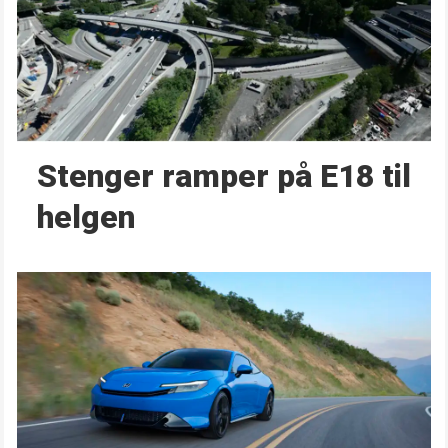
Stenger ramper på E18 til
helgen