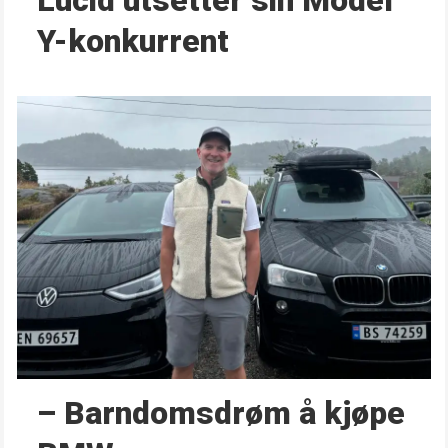
Lucid utsetter sin Model
Y-konkurrent
– Barndoms­drøm å kjøpe