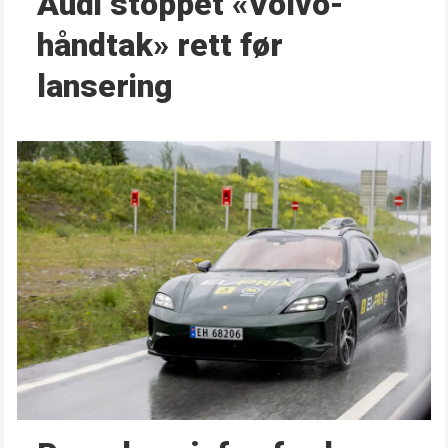
Audi stoppet «Volvo-
håndtak» rett før
lansering