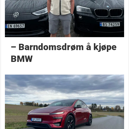
– Barndoms­drøm å kjøpe
BMW