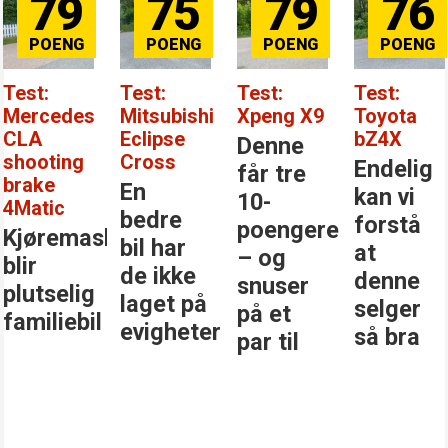
79
75
79
76
Test:
Test:
Test:
Test:
Mercedes
Mitsubishi
Xpeng X9
Toyota
CLA
Eclipse
bZ4X
Denne
shooting
Cross
Endelig
får tre
brake
En
kan vi
10-
4Matic
bedre
forstå
poengere
Kjøremaskinen
bil har
at
– og
blir
de ikke
denne
snuser
plutselig
laget på
selger
på et
familiebil
evigheter
så bra
par til