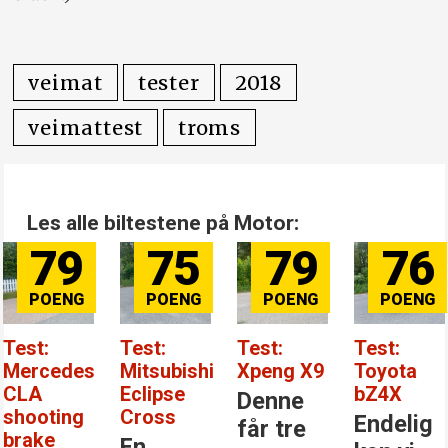
veimat
tester
2018
veimattest
troms
Les alle biltestene på Motor:
79
75
79
76
Test:
Test:
Test:
Test:
Mercedes
Mitsubishi
Xpeng X9
Toyota
CLA
Eclipse
bZ4X
Denne
shooting
Cross
Endelig
får tre
brake
En