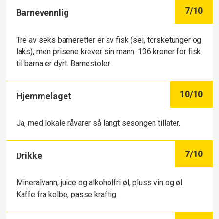
7
/10
Barnevennlig
Tre av seks barneretter er av fisk (sei, torsketunger og
laks), men prisene krever sin mann. 136 kroner for fisk
til barna er dyrt. Barnestoler.
10
/10
Hjemmelaget
Ja, med lokale råvarer så langt sesongen tillater.
7
/10
Drikke
Mineralvann, juice og alkoholfri øl, pluss vin og øl.
Kaffe fra kolbe, passe kraftig.