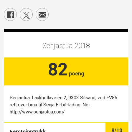
Senjastua 2018
82
poeng
Senjastua, Laukhellaveien 2, 9303 Silsand, ved FV86
rett over brua til Senja El-bil-lading: Nei.
http://www.senjastua.com/
8
/10
Førsteinntrykk