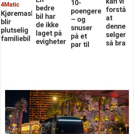
kan vi
10-
4Matic
bedre
forstå
poengere
Kjøremaskinen
bil har
at
– og
blir
de ikke
denne
snuser
plutselig
laget på
selger
på et
familiebil
evigheter
så bra
par til