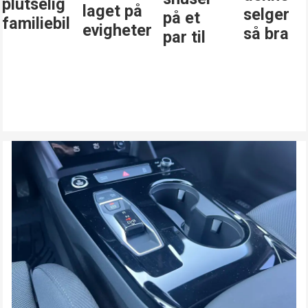
plutselig
laget på
selger
på et
familiebil
evigheter
så bra
par til