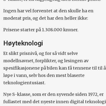
Retrospektivt føres derfor S-klassen
Ingen har vel forventet at den skulle ha en
tilbake til første S-modell fra 1954
moderat pris, og det har den heller ikke:
S står for Sondermodell - («særskilt»
Prisene starter på 1.308.000 kroner.
modell)
Høyteknologi
Et slikt prisnivå, og for så vidt selve
modellnavnet, forplikter, og lesingen av
spesifikasjonene på bilen kan få tennene til til å
løpe i vann, selv hos den mest blaserte
teknologientusiast.
Nye S-klasse, som er den syvende siden 1972, er
fullastet med det nyeste innen digital teknologi