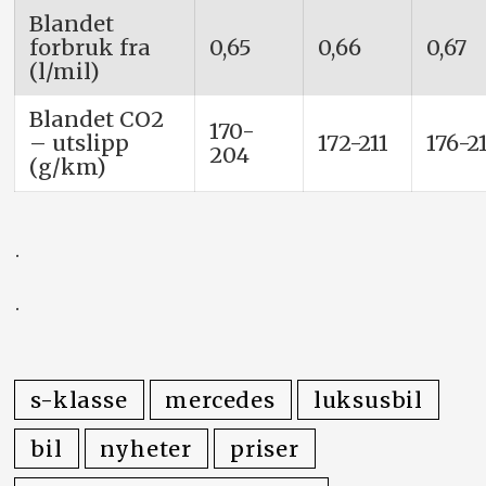
Blandet
forbruk fra
0,65
0,66
0,67
(l/mil)
Blandet CO2
170-
– utslipp
172-211
176-2
204
(g/km)
.
.
s-klasse
mercedes
luksusbil
bil
nyheter
priser