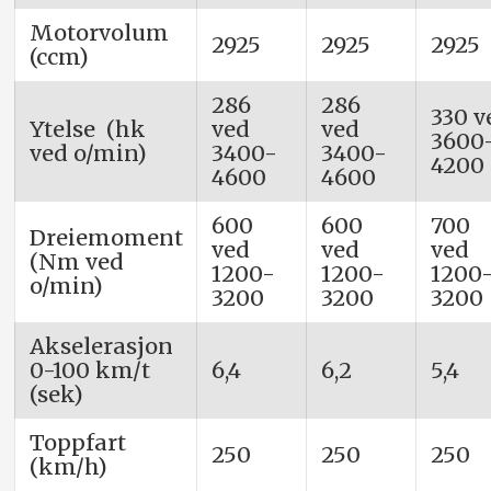
Motorvolum
2925
2925
2925
(ccm)
286
286
330 v
Ytelse (hk
ved
ved
3600
ved o/min)
3400-
3400-
4200
4600
4600
600
600
700
Dreiemoment
ved
ved
ved
(Nm ved
1200-
1200-
1200
o/min)
3200
3200
3200
Akselerasjon
0-100 km/t
6,4
6,2
5,4
(sek)
Toppfart
250
250
250
(km/h)