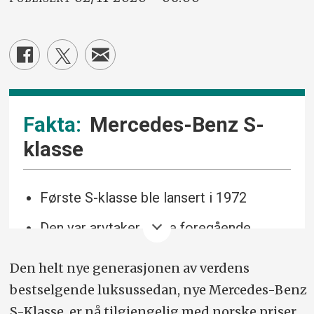
Mercedes-Benz S-
klasse
Første S-klasse ble lansert i 1972
Den var arvtaker til tre foregående
generasjoner flaggskip-modeller med S
Den helt nye generasjonen av verdens
bak tallkombinasjonen i
bestselgende luksussedan, nye Mercedes-Benz
modellbetegnelsen
S-Klasse, er nå tilgjengelig med norske priser.