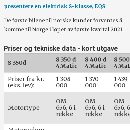
presentere en elektrisk S-klasse, EQS
.
De første bilene til norske kunder forventes å
komme til Norge i løpet av første kvartal 2021.
Priser og tekniske data - kort utgave
S 350 d
S 400 d
S 500
S 350d
4Matic
4Matic
4Mat
Priser fra kr.
1 308
1 370
1 439
(eks. lev):
000
000
000
OM
OM
OM
Motortype
656, 6 i
656, 6 i
656, 6
rekke
rekke
rekk
Motorvolum