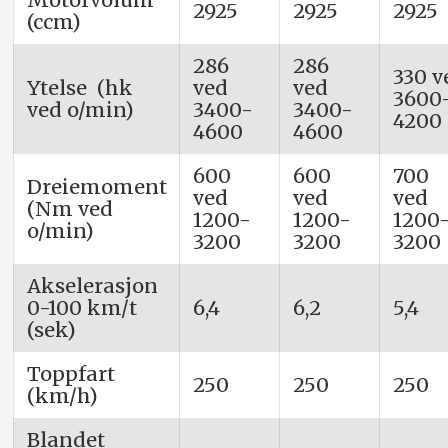
2925
2925
2925
(ccm)
286
286
330 v
Ytelse (hk
ved
ved
3600
ved o/min)
3400-
3400-
4200
4600
4600
600
600
700
Dreiemoment
ved
ved
ved
(Nm ved
1200-
1200-
1200
o/min)
3200
3200
3200
Akselerasjon
0-100 km/t
6,4
6,2
5,4
(sek)
Toppfart
250
250
250
(km/h)
Blandet