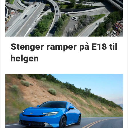
Stenger ramper på E18 til
helgen