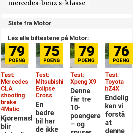
mercedes-benz s-klasse
Siste fra Motor
Les alle biltestene på Motor:
79
75
79
76
Test:
Test:
Test:
Test:
Mercedes
Mitsubishi
Xpeng X9
Toyota
CLA
Eclipse
bZ4X
Denne
shooting
Cross
Endelig
får tre
brake
En
kan vi
10-
4Matic
bedre
forstå
poengere
Kjøremaskinen
bil har
at
– og
blir
de ikke
denne
snuser