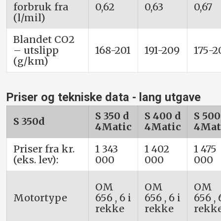
forbruk fra
0,62
0,63
0,67
(l/mil)
Blandet CO2
– utslipp
168-201
191-209
175-2
(g/km)
Priser og tekniske data - lang utgave
S 350 d
S 400 d
S 500
S 350d
4Matic
4Matic
4Mat
Priser fra kr.
1 343
1 402
1 475
(eks. lev):
000
000
000
OM
OM
OM
Motortype
656 , 6 i
656 , 6 i
656 , 
rekke
rekke
rekk