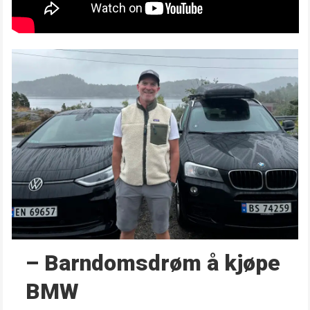
– Barndoms­drøm å kjøpe
BMW