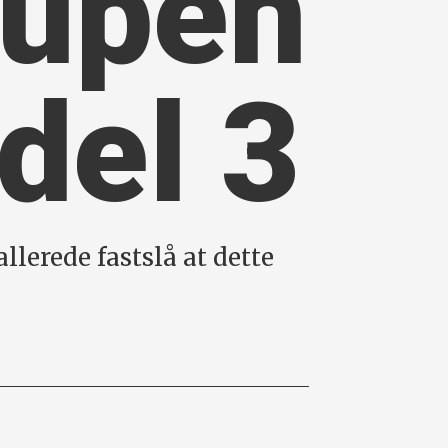
trupen
del 3
llerede fastslå at dette