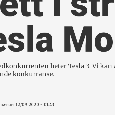
ett i s
esla Mo
edkonkurrenten heter Tesla 3. Vi kan a
dende konkurranse.
12/09 2020 - 01:43
PDATERT