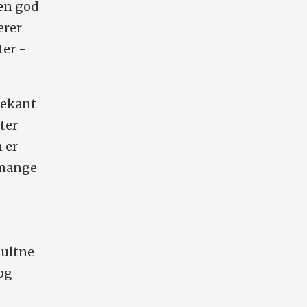
 en god
erer
ter -
trekant
ter
 er
 mange
sultne
og