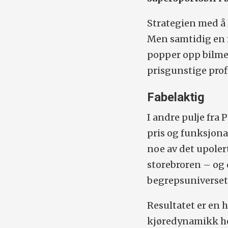
Strategien med å l
Men samtidig en m
popper opp bilmer
prisgunstige profi
Fabelaktig
I andre pulje fra
pris og funksjonal
noe av det upoler
storebroren – og 
begrepsuniverset 
Resultatet er en h
kjøredynamikk hel