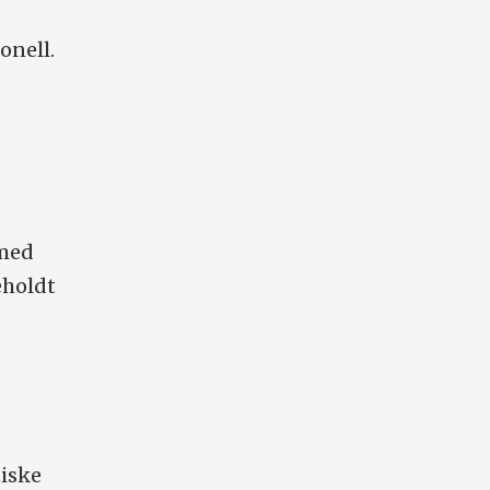
onell.
 med
eholdt
tiske