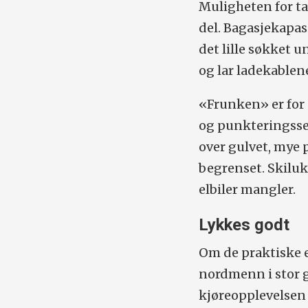
Muligheten for ta
del. Bagasjekapasi
det lille søkket 
og lar ladekablen
«Frunken» er for ø
og punkteringsset
over gulvet, mye 
begrenset. Skiluk
elbiler mangler.
Lykkes godt
Om de praktiske 
nordmenn i stor g
kjøreopplevelsen