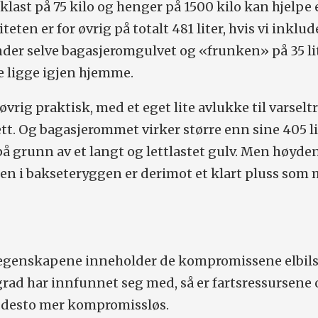
klast på 75 kilo og henger på 1500 kilo kan hjelpe
teten er for øvrig på totalt 481 liter, hvis vi inklud
under selve bagasjeromgulvet og «frunken» på 35 li
e ligge igjen hjemme.
vrig praktisk, med et eget lite avlukke til varsel
t. Og bagasjerommet virker større enn sine 405 li
på grunn av et langt og lettlastet gulv. Men høyden
en i bakseteryggen er derimot et klart pluss som
egenskapene inneholder de kompromissene elbil
rad har innfunnet seg med, så er fartsressursene 
 desto mer kompromissløs.