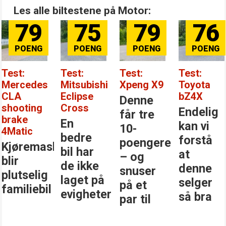
Les alle biltestene på Motor:
79
75
79
76
Test:
Test:
Test:
Test:
Mercedes
Mitsubishi
Xpeng X9
Toyota
CLA
Eclipse
bZ4X
Denne
shooting
Cross
Endelig
får tre
brake
En
kan vi
10-
4Matic
bedre
forstå
poengere
Kjøremaskinen
bil har
at
– og
blir
de ikke
denne
snuser
plutselig
laget på
selger
på et
familiebil
evigheter
så bra
par til