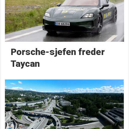
Porsche-sjefen freder
Taycan