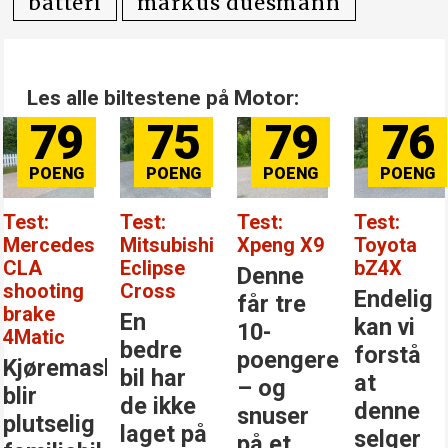
batteri
markus duesmann
Les alle biltestene på Motor:
79
75
79
76
Test:
Test:
Test:
Test:
Mercedes
Mitsubishi
Xpeng X9
Toyota
CLA
Eclipse
bZ4X
Denne
shooting
Cross
Endelig
får tre
brake
En
kan vi
10-
4Matic
bedre
forstå
poengere
Kjøremaskinen
bil har
at
– og
blir
de ikke
denne
snuser
plutselig
laget på
selger
på et