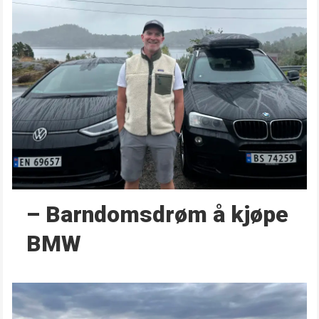
– Barndoms­drøm å kjøpe
BMW