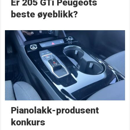
Er 205 GTi Peugeots
beste øyeblikk?
Pianolakk-produsent
konkurs