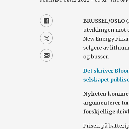
08/12 2022 - 05:52
PUBLISERT
SIST OP
BRUSSEL/OSLO (
utviklingen mot e
New Energy Finan
selgere av lithium
og busser.
Det skriver Blo
selskapet publis
Nyheten kommer 
argumenterer tung
forskjellige drivl
Prisen på batterip