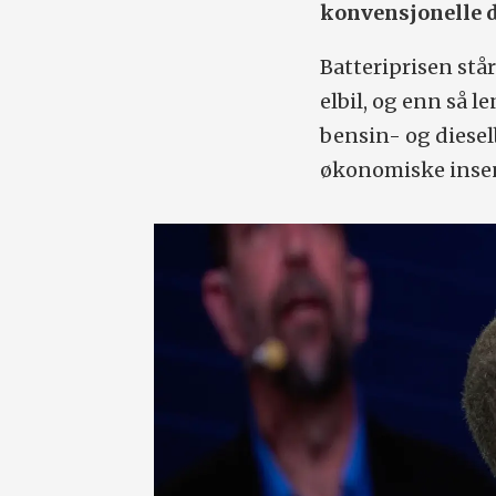
konvensjonelle d
Batteriprisen stå
elbil, og enn så l
bensin- og diesel
økonomiske insenti