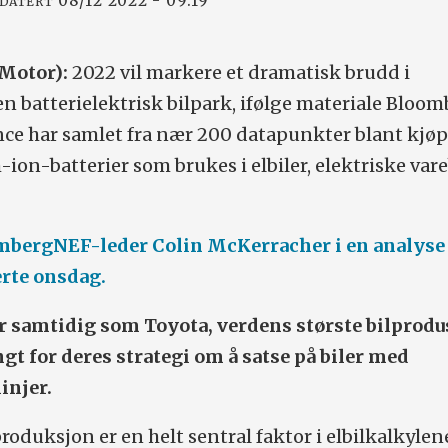
08/12 2022 - 09:19
PDATERT
Motor):
2022 vil markere et dramatisk brudd i
n batterielektrisk bilpark, ifølge materiale Bloo
ce har samlet fra nær 200 datapunkter blant kjøp
-ion-batterier som brukes i elbiler, elektriske vare
ombergNEF-leder Colin McKerracher i en analys
erte onsdag.
samtidig som Toyota, verdens største bilprodu
t for deres strategi om å satse på biler med
injer.
roduksjon er en helt sentral faktor i elbilkalkylen