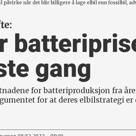
il påvirke når det blir billigere å lage elbil enn fossilbil
te:
r batteri­pri
rste gang
stnadene for batteriproduksjon fra år
umentet for at deres elbilstrategi er 