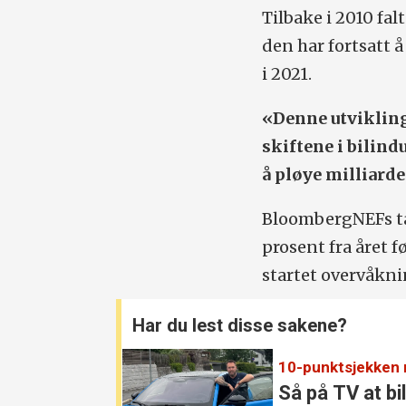
Tilbake i 2010 fa
den har fortsatt å
i 2021.
«Denne utviklinge
skiftene i bilind
å pløye milliarde
BloombergNEFs tal
prosent fra året f
startet overvåkni
Har du lest disse sakene?
Så på TV at bi