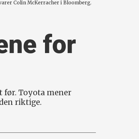
, advarer Colin McKerracher i Bloomberg.
sene for
et før. Toyota mener
den riktige.