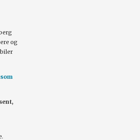
mberg
ere og
biler
e som
sent,
e.