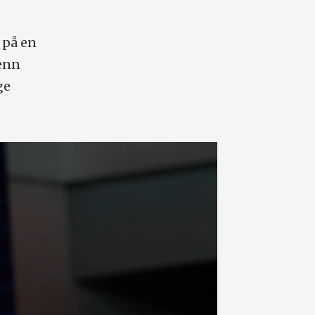
 på en
 enn
ge