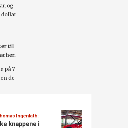
ar, og
 dollar
er til
racher.
e på 7
den de
Thomas Ingenlath:
Vi med 
bake knappene i
Er 20