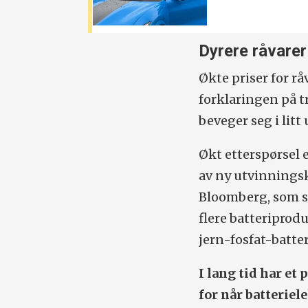
Dyrere råvarer
Økte priser for rå
forklaringen på t
beveger seg i litt 
Økt etterspørsel 
av ny utvinningsk
Bloomberg, som s
flere batteriprod
jern-fosfat-batte
I lang tid har et
for når batteriel