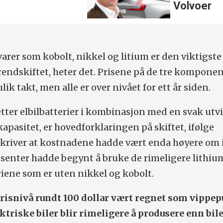
Volvoer
varer som kobolt, nikkel og litium er den viktigste
rendskiftet, heter det. Prisene på de tre kompone
ulik takt, men alle er over nivået for ett år siden.
etter elbilbatterier i kombinasjon med en svak utv
apasitet, er hovedforklaringen på skiftet, ifølge
kriver at kostnadene hadde vært enda høyere om 
usenter hadde begynt å bruke de rimeligere lithiu
riene som er uten nikkel og kobolt.
 prisnivå rundt 100 dollar vært regnet som vippe
ektriske biler blir rimeligere å produsere enn bi