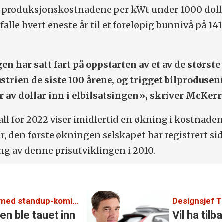
lt produksjonskostnadene per kWt under 1000 doll
 falle hvert eneste år til et foreløpig bunnivå på 141
n har satt fart på oppstarten av et av de største
ustrien de siste 100 årene, og trigget bilprodusent
r av dollar inn i elbilsatsingen», skriver McKer
l for 2022 viser imidlertid en økning i kostnaden
ør, den første økningen selskapet har registrert si
ng av denne prisutviklingen i 2010.
10-punktsjekken med standup-komiker Ørjan Burøe:
Designsjef 
len ble tauet inn
Vil ha til