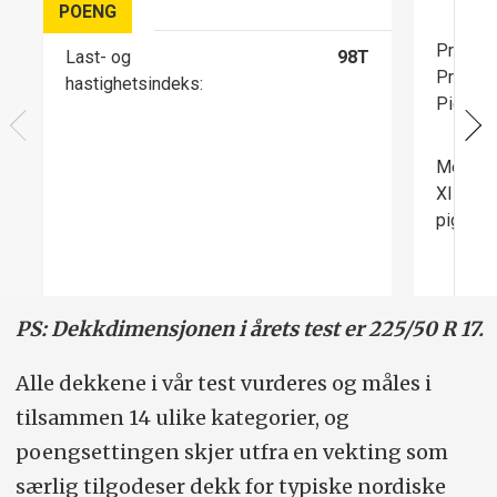
POENG
Produks
Last- og
98T
Produks
hastighetsindeks:
Pigger:
Med 257
XIN4 se
piggde
PS: Dekkdimensjonen i årets test er 225/50 R 17.
Alle dekkene i vår test vurderes og måles i
tilsammen 14 ulike kategorier, og
poengsettingen skjer utfra en vekting som
særlig tilgodeser dekk for typiske nordiske