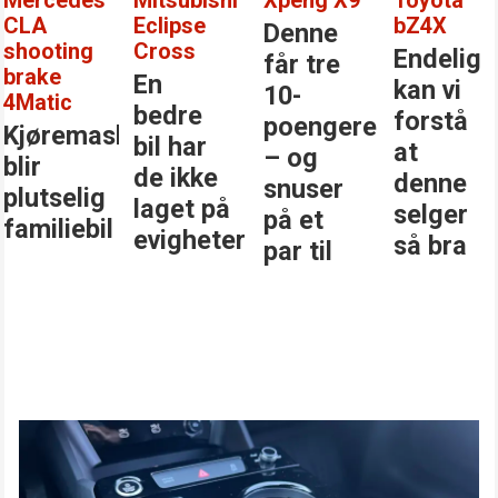
CLA
Eclipse
bZ4X
Denne
shooting
Cross
Endelig
får tre
brake
En
kan vi
10-
4Matic
bedre
forstå
poengere
Kjøremaskinen
bil har
at
– og
blir
de ikke
denne
snuser
plutselig
laget på
selger
på et
familiebil
evigheter
så bra
par til