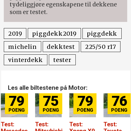
tydeliggjøre egenskapene til dekkene
som er testet.
2019
piggdekk2019
piggdekk
michelin
dekktest
225/50 r17
vinterdekk
tester
Les alle biltestene på Motor:
79
75
79
76
Test:
Test:
Test:
Test:
Mercedes
Mitsubishi
Xpeng X9
Toyota