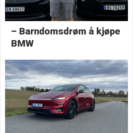
– Barndoms­drøm å kjøpe
BMW