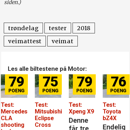
siden.)
trøndelag
tester
2018
veimattest
veimat
Les alle biltestene på Motor:
79
75
79
76
Test:
Test:
Test:
Test:
Mercedes
Mitsubishi
Xpeng X9
Toyota
CLA
Eclipse
bZ4X
Denne
shooting
Cross
Endelig
får tre