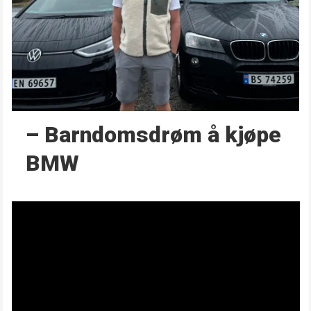
– Barndoms­drøm å kjøpe
BMW