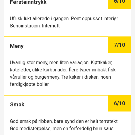
6
/10
Førsteinntrykk
Ufrisk lukt allerede i gangen. Pent oppusset interiør.
Bensinstasjon. Internett.
7
/10
Meny
Uvanlig stor meny, men liten variasjon. Kjøttkaker,
koteletter, ulike karbonader, flere typer innbakt fisk,
vårruller og burgermeny. Tre kaker i disken, noen
ferdigkjøpte boller.
6
/10
Smak
God smak på ribben, bare synd den er helt tørrstekt.
God medisterpølse, men en forferdelig brun saus.