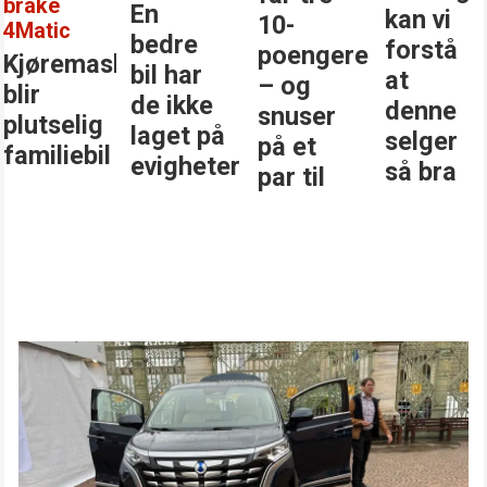
brake
En
kan vi
10-
4Matic
bedre
forstå
poengere
Kjøremaskinen
bil har
at
– og
blir
de ikke
denne
snuser
plutselig
laget på
selger
på et
familiebil
evigheter
så bra
par til