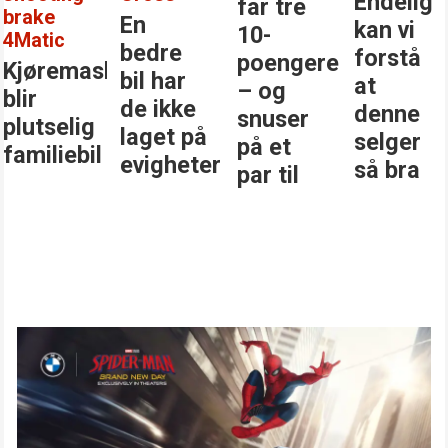
Endelig
får tre
brake
En
kan vi
10-
4Matic
bedre
forstå
poengere
Kjøremaskinen
bil har
at
– og
blir
de ikke
denne
snuser
plutselig
laget på
selger
på et
familiebil
evigheter
så bra
par til