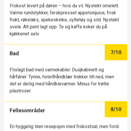
Frokost levert på døren – hvis du vil. Nystekt omelett.
Varme rundstykker, ferskpresset appelsinjuice, frisk
frukt, røkelaks, spekeskinke, syltetøy og sild. Nystekt
svele. Alt pent lagt opp. Te og kaffe koker du på
kjøkkenet selv.
7
/10
Bad
Flislagt bad med varmekabler. Dusjkabinett og
hårføner. Tynne, hotellhåndklær trekker litt ned, men
det er deilig med håndklevarmer. Minus for trøtte
plastroser.
8
/10
Fellesområder
En hyggelig liten resepsjon med frokostsal, men fordi