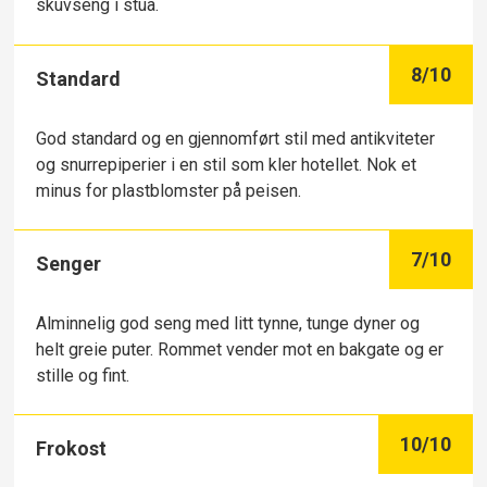
skuvseng i stua.
8
/10
Standard
God standard og en gjennomført stil med antikviteter
og snurrepiperier i en stil som kler hotellet. Nok et
minus for plastblomster på peisen.
7
/10
Senger
Alminnelig god seng med litt tynne, tunge dyner og
helt greie puter. Rommet vender mot en bakgate og er
stille og fint.
10
/10
Frokost