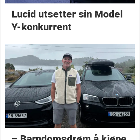
Lucid utsetter sin Model
Y-konkurrent
– Barndoms­drøm å kjøpe