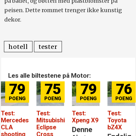
på badet, og bøtten med plastblomster på
peisen. Dette rommet trenger ikke kunstig
dekor.
hotell
tester
Les alle biltestene på Motor:
79
75
79
76
Test:
Test:
Test:
Test:
Mercedes
Mitsubishi
Xpeng X9
Toyota
CLA
Eclipse
bZ4X
Denne
shooting
Cross