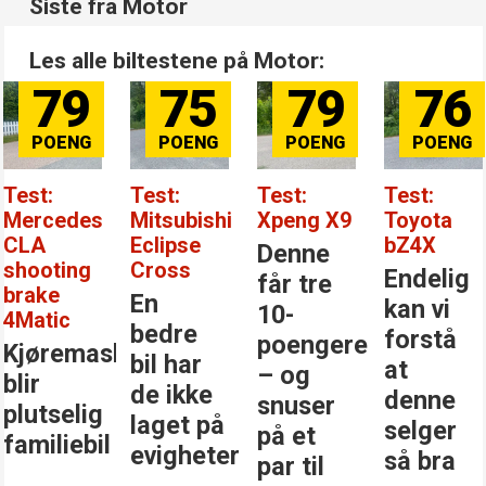
Siste fra Motor
Les alle biltestene på Motor:
79
75
79
76
Test:
Test:
Test:
Test:
Mercedes
Mitsubishi
Xpeng X9
Toyota
CLA
Eclipse
bZ4X
Denne
shooting
Cross
Endelig
får tre
brake
En
kan vi
10-
4Matic
bedre
forstå
poengere
Kjøremaskinen
bil har
at
– og
blir
de ikke
denne
snuser
plutselig
laget på
selger
på et
familiebil
evigheter
så bra
par til