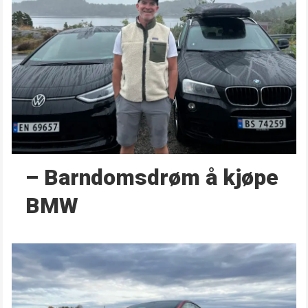
– Barndoms­drøm å kjøpe
BMW