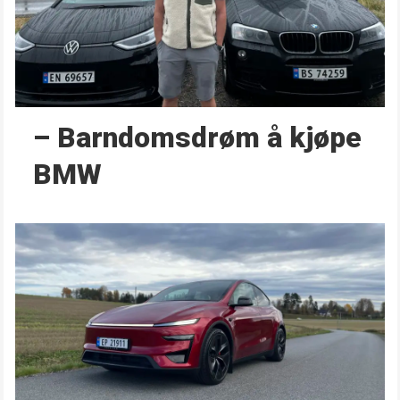
– Barndoms­drøm å kjøpe
BMW