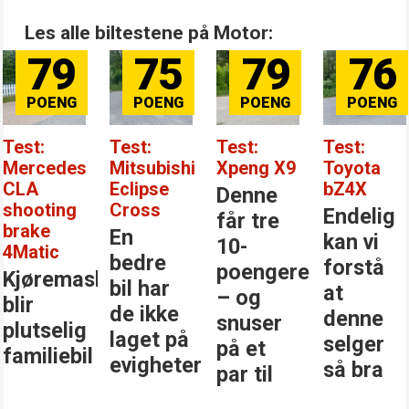
Les alle biltestene på Motor:
79
75
79
76
Test:
Test:
Test:
Test:
Mercedes
Mitsubishi
Xpeng X9
Toyota
CLA
Eclipse
bZ4X
Denne
shooting
Cross
Endelig
får tre
brake
En
kan vi
10-
4Matic
bedre
forstå
poengere
Kjøremaskinen
bil har
at
– og
blir
de ikke
denne
snuser
plutselig
laget på
selger
på et
familiebil
evigheter
så bra
par til