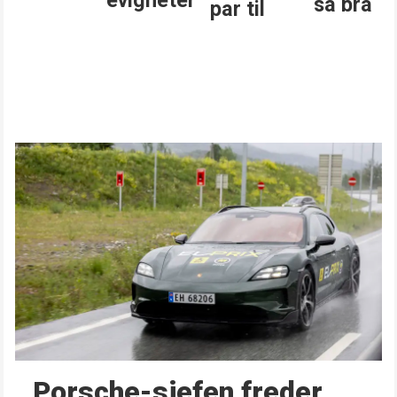
så bra
par til
Porsche-sjefen freder