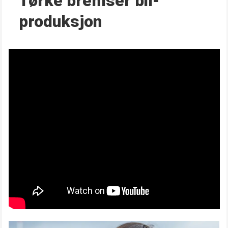
Tørke bremser bil­
produksjon