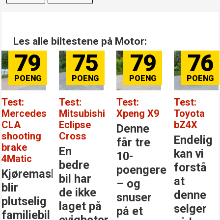
Les alle biltestene på Motor:
79
75
79
76
Test:
Test:
Test:
Test:
Mercedes
Mitsubishi
Xpeng X9
Toyota
CLA
Eclipse
bZ4X
Denne
shooting
Cross
Endelig
får tre
brake
En
kan vi
10-
4Matic
bedre
forstå
poengere
Kjøremaskinen
bil har
at
– og
blir
de ikke
denne
snuser
plutselig
laget på
selger
på et
familiebil
evigheter