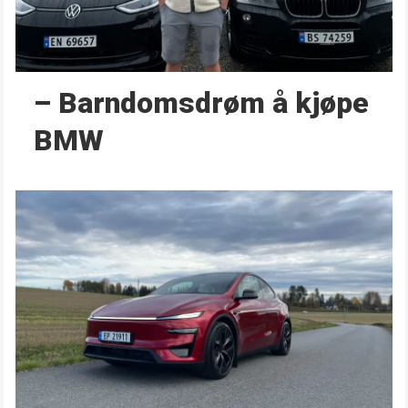
– Barndoms­drøm å kjøpe
BMW