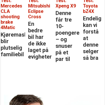
Test:
Test:
Test:
Test:
Mercedes
Mitsubishi
Xpeng X9
Toyota
CLA
Eclipse
bZ4X
Denne
shooting
Cross
Endelig
får tre
brake
En
kan vi
10-
4Matic
bedre
forstå
poengere
Kjøremaskinen
bil har
at
– og
blir
de ikke
denne
snuser
plutselig
laget på
selger
på et
familiebil
evigheter
så bra
par til