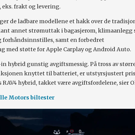
 eks. frakt og levering.
ger de ladbare modellene et hakk over de tradisjo
lant annet strømuttak i bagasjerom, klimaanlegg
g forhåndsinnstilles, samt en forbedret
g med støtte for Apple Carplay og Android Auto.
-in hybrid gunstig avgiftsmessig. På tross av størr
sjonen knyttet til batteriet, er utstyrsjustert pri
s RAV4 hybrid, takket være avgiftsfordelene, sier O
alle Motors biltester