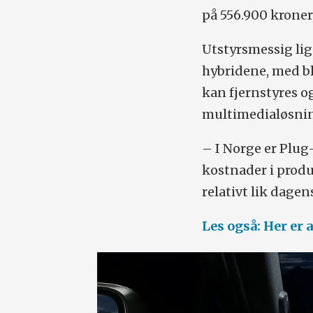
på 556.900 kroner,
Utstyrsmessig lig
hybridene, med b
kan fjernstyres o
multimedialøsnin
– I Norge er Plug
kostnader i produk
relativt lik dagen
Les også: Her er 