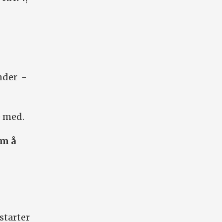
ander -
e med.
om å
starter