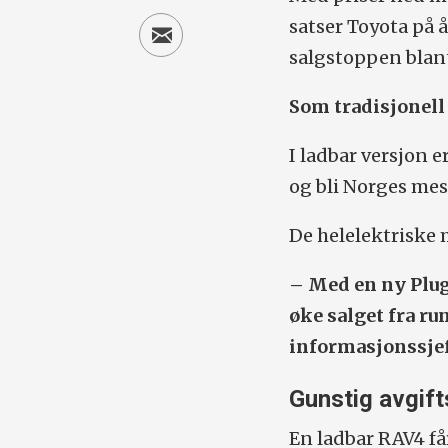
satser Toyota på 
salgstoppen blan
Som tradisjonell
I ladbar versjon 
og bli Norges mes
De helelektriske 
– Med en ny Plug
øke salget fra ru
informasjonssjef
Gunstig avgif
En ladbar RAV4 få