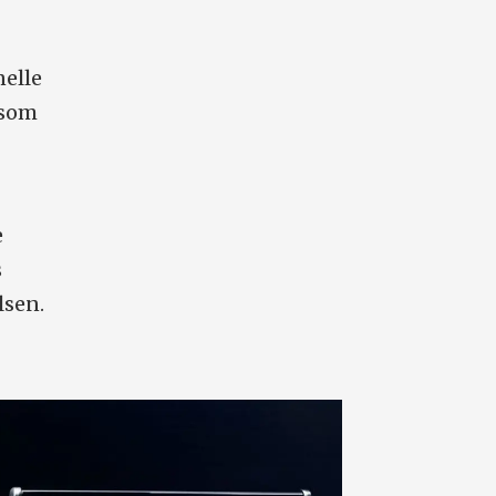
nelle
 som
e
s
lsen.