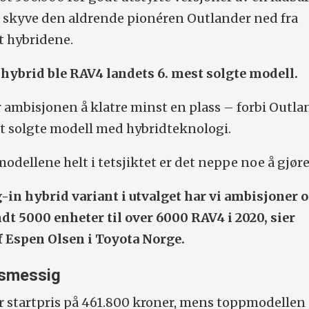
å skyve den aldrende pionéren Outlander ned fra
t hybridene.
 hybrid ble RAV4 landets 6. mest solgte modell.
er ambisjonen å klatre minst en plass – forbi Outl
t solgte modell med hybridteknologi.
modellene helt i tetsjiktet er det neppe noe å gjør
-in hybrid variant i utvalget har vi ambisjoner 
ndt 5000 enheter til over 6000 RAV4 i 2020, sier
 Espen Olsen i Toyota Norge.
tsmessig
r startpris på 461.800 kroner, mens toppmodellen 