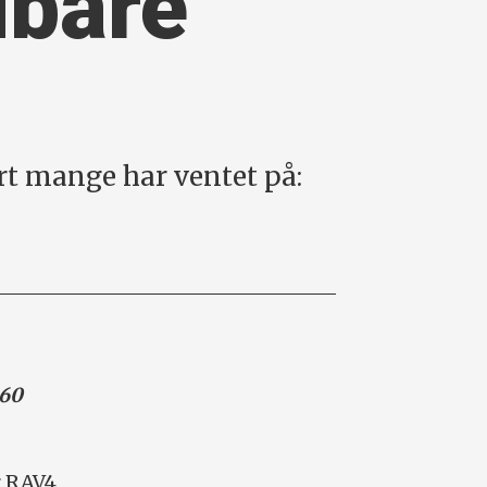
dbare
rt mange har ventet på:
 60
r RAV4,