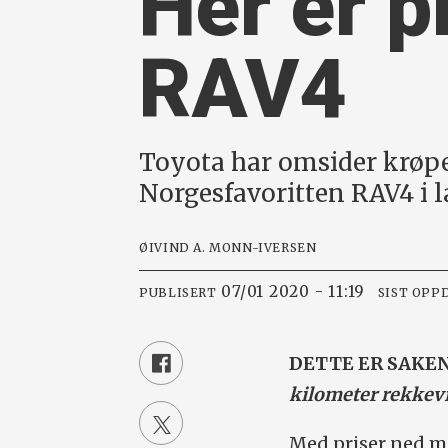
Her er p
RAV4
Toyota har omsider krøpet
Norgesfavoritten RAV4 i l
ØIVIND A. MONN-IVERSEN
07/01 2020 - 11:19
PUBLISERT
SIST OPP
DETTE ER SAKE
kilometer rekkevi
Med priser ned mo