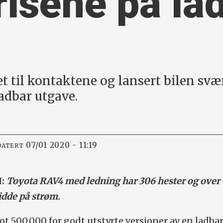
risene på la
 til kontaktene og lansert bilen svæ
adbar utgave.
07/01 2020 - 11:19
DATERT
N:
Toyota RAV4 med ledning har 306 hester og over
dde på strøm.
t 500.000 for godt utstyrte versjoner av en ladba