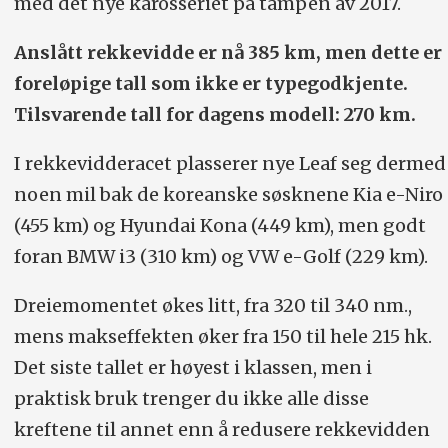
med det nye karosseriet på tampen av 2017.
Anslått rekkevidde er nå 385 km, men dette er
foreløpige tall som ikke er typegodkjente.
Tilsvarende tall for dagens modell: 270 km.
I rekkevidderacet plasserer nye Leaf seg dermed
noen mil bak de koreanske søsknene Kia e-Niro
(455 km) og Hyundai Kona (449 km), men godt
foran BMW i3 (310 km) og VW e-Golf (229 km).
Dreiemomentet økes litt, fra 320 til 340 nm.,
mens makseffekten øker fra 150 til hele 215 hk.
Det siste tallet er høyest i klassen, men i
praktisk bruk trenger du ikke alle disse
kreftene til annet enn å redusere rekkevidden