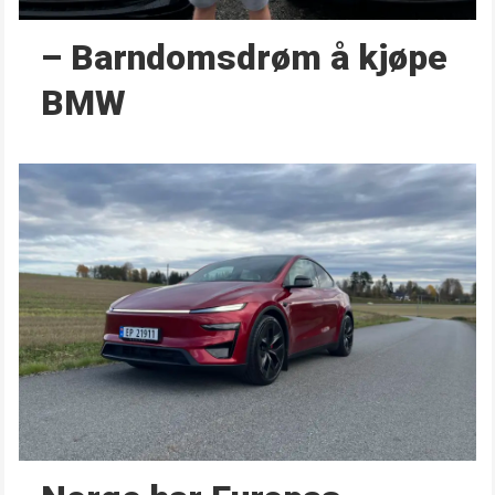
– Barndoms­drøm å kjøpe
BMW