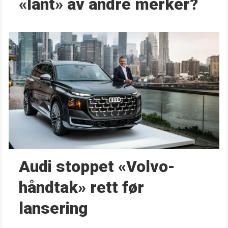
«lånt» av andre merker?
Audi stoppet «Volvo-
håndtak» rett før
lansering