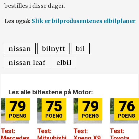
bestilles i disse dager.
Les også:
Slik er bilprodusentenes elbilplaner
nissan
bilnytt
bil
nissan leaf
elbil
Les alle biltestene på Motor:
79
75
79
76
Test:
Test:
Test:
Test:
Mercedes
Mitsubishi
Xpeng X9
Toyota