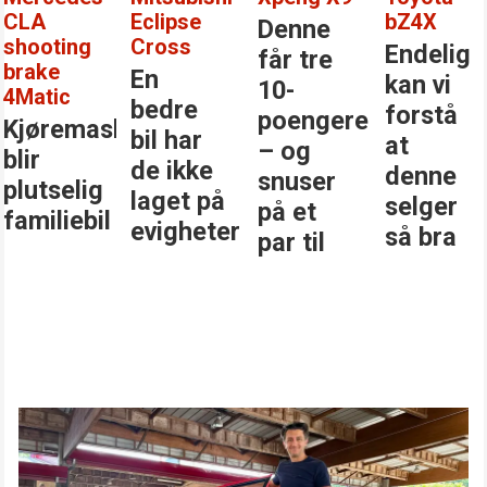
CLA
Eclipse
bZ4X
Denne
shooting
Cross
Endelig
får tre
brake
En
kan vi
10-
4Matic
bedre
forstå
poengere
Kjøremaskinen
bil har
at
– og
blir
de ikke
denne
snuser
plutselig
laget på
selger
på et
familiebil
evigheter
så bra
par til