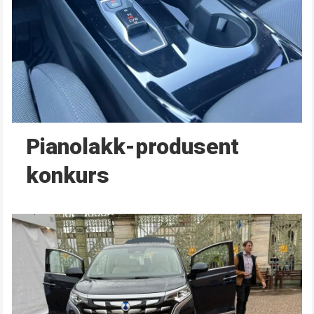
Pianolakk-produsent
konkurs