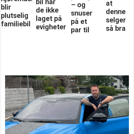
bil har
at
– og
blir
de ikke
denne
snuser
plutselig
laget på
selger
på et
familiebil
evigheter
så bra
par til