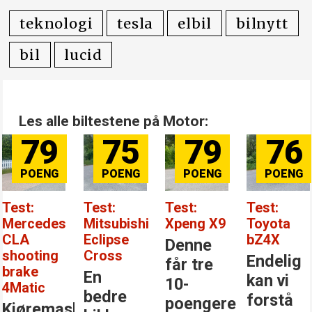
teknologi
tesla
elbil
bilnytt
bil
lucid
Les alle biltestene på Motor:
79
75
79
76
Test:
Test:
Test:
Test:
Mercedes
Mitsubishi
Xpeng X9
Toyota
CLA
Eclipse
bZ4X
Denne
shooting
Cross
Endelig
får tre
brake
En
kan vi
10-
4Matic
bedre
forstå
poengere
Kjøremaskinen