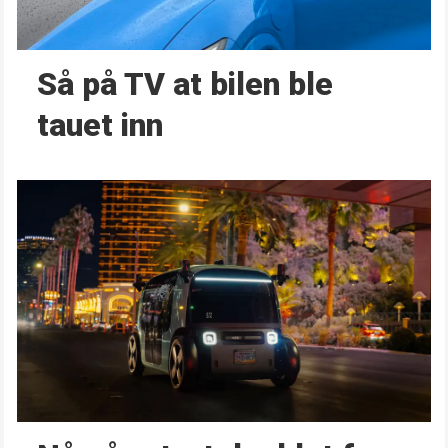
Så på TV at bilen ble
tauet inn