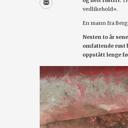
og helt rustfri.
Ti
vedlikehold».
En mann fra Bergen
Nesten to år sen
omfattende rust 
oppstått lenge før