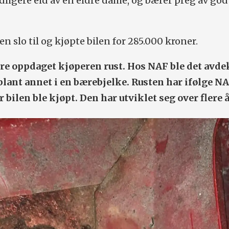
dligere eid av en eldre dame, og bærer preg av god
 slo til og kjøpte bilen for 285.000 kroner.
ere oppdaget kjøperen rust. Hos NAF ble det avd
blant annet i en bærebjelke. Rusten har ifølge N
 bilen ble kjøpt. Den har utviklet seg over flere å