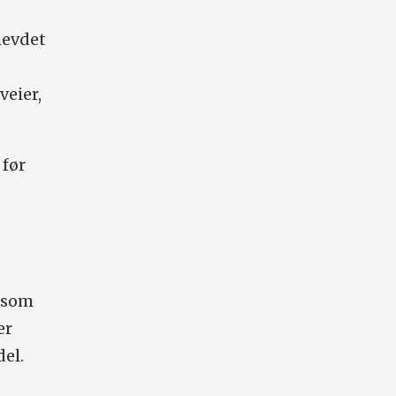
hevdet
veier,
 før
, som
er
el.