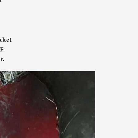
t
ekket
AF
r.