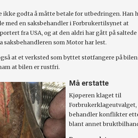
t
e ikke godta å måtte betale for utbedringen. Han 
ale med en saksbehandler i Forbrukertilsynet at
rtert fra USA, og at den aldri har gått på saltede 
fra saks­behandleren som Motor har lest.
gså at et verksted som byttet støtfangere på bilen
 ham at bilen er rustfri.
Må erstatte
Kjøperen klaget til
Forbrukerklage­utvalget
behandler konflikter ett
blant annet bruktbilhand