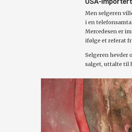
USA-importer
Men selgeren vill
i en telefon­samt
Mercedesen er impo
ifølge et referat 
Selgeren hevder o
salget, uttalte til