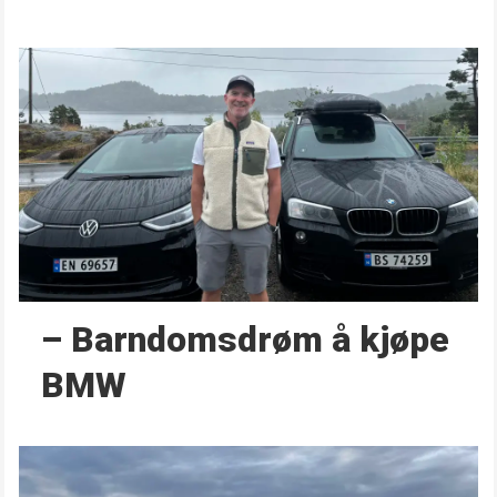
– Barndoms­drøm å kjøpe
BMW