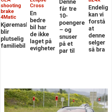
Denne
shooting
Cross
Endelig
får tre
brake
En
kan vi
10-
4Matic
bedre
forstå
poengere
Kjøremaskinen
bil har
at
– og
blir
de ikke
denne
snuser
plutselig
laget på
selger
på et
familiebil
evigheter
så bra
par til