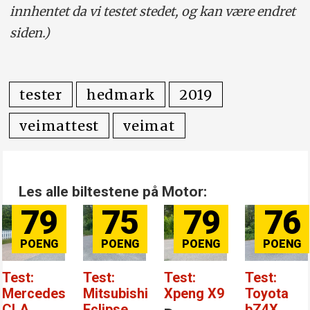
innhentet da vi testet stedet, og kan være endret
siden.)
tester
hedmark
2019
veimattest
veimat
Les alle biltestene på Motor:
79
75
79
76
Test:
Test:
Test:
Test:
Mercedes
Mitsubishi
Xpeng X9
Toyota
CLA
Eclipse
bZ4X