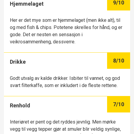
9
/10
Hjemmelaget
Her er det mye som er hjemmelaget (men ikke alt), til
og med fish & chips. Potetene skrelles for hånd, og er
gode. Det er nesten en sensasjon i
veikrosammenheng, dessverre.
8
/10
Drikke
Godt utvalg av kalde drikker. Isbiter til vannet, og god
svart filterkaffe, som er inkludert i de fleste rettene.
7
/10
Renhold
Interiøret er pent og det ryddes jevnlig. Men mørke
vegg til vegg tepper gjør at smuler blir veldig synlige,