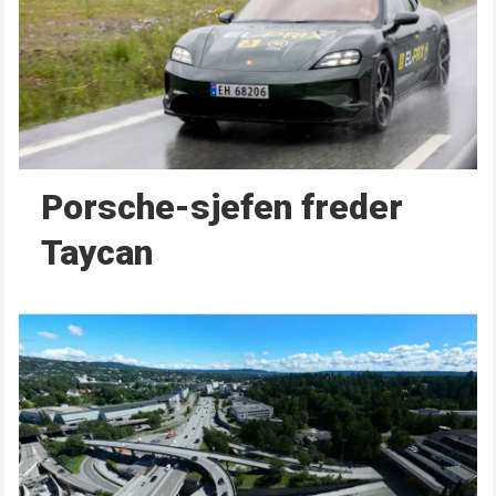
Porsche-sjefen freder
Taycan