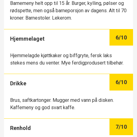
Barnemeny helt opp til 15 år. Burger, kylling, pølser og
rødspette, men også barneporsjon av dagens. Alt til 70
kroner. Barnestoler. Lekerom.
6
/10
Hjemmelaget
Hjemmelagde kjøttkaker og biffgryte, fersk laks
stekes mens du venter. Mye ferdigprodusert tilbehør.
6
/10
Drikke
Brus, saftkartonger. Mugger med vann på disken.
Kaffemeny og god svart kaffe.
7
/10
Renhold