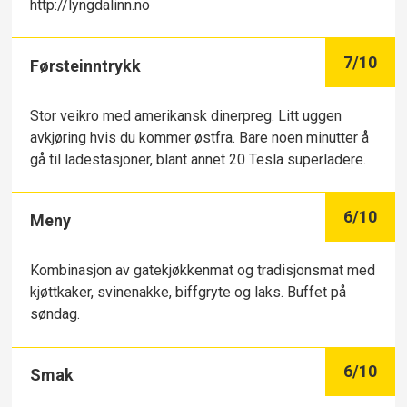
http://lyngdalinn.no
7
/10
Førsteinntrykk
Stor veikro med amerikansk dinerpreg. Litt uggen
avkjøring hvis du kommer østfra. Bare noen minutter å
gå til ladestasjoner, blant annet 20 Tesla superladere.
6
/10
Meny
Kombinasjon av gatekjøkkenmat og tradisjonsmat med
kjøttkaker, svinenakke, biffgryte og laks. Buffet på
søndag.
6
/10
Smak