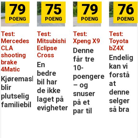
79
75
79
76
Test:
Test:
Test:
Test:
Mercedes
Mitsubishi
Xpeng X9
Toyota
CLA
Eclipse
bZ4X
Denne
shooting
Cross
Endelig
får tre
brake
En
kan vi
10-
4Matic
bedre
forstå
poengere
Kjøremaskinen
bil har
at
– og
blir
de ikke
denne
snuser
plutselig
laget på
selger
på et
familiebil
evigheter
så bra
par til