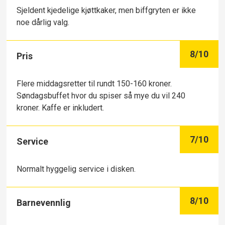
Sjeldent kjedelige kjøttkaker, men biffgryten er ikke
noe dårlig valg.
8
/10
Pris
Flere middagsretter til rundt 150-160 kroner.
Søndagsbuffet hvor du spiser så mye du vil 240
kroner. Kaffe er inkludert.
7
/10
Service
Normalt hyggelig service i disken.
8
/10
Barnevennlig