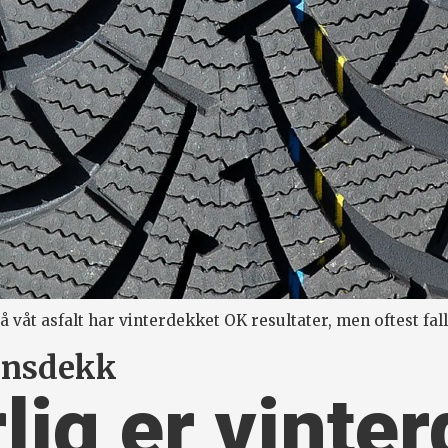
å våt asfalt har vinterdekket OK resultater, men oftest f
jonsdekk
lig er vinte