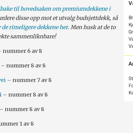
V
lbake til hovedsaken om premiumdekkene i
vurdere disse opp mot et utvalg budsjettdekk, så
B
Kj
v de rimeligere dekkene her
. Men husk at de to
Gr
irekte sammenliknbare!
Va
Va
 nummer 6 av 8
A
– nummer 8 av 8
St
vei
– nummer 7 av 8
Fo
Ko
i
– nummer 8 av 8
– nummer 8 av 8
ummer 1 av 8