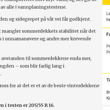
 av alle i vannplaningstestene.
La
n og sidegrepet på våt vei får godkjent.
ha
 mangler sommerdekkets stabilitet når det
F
ss i unnamanøvere og andre mer krevende
Pr
Pr
er avstanden til sommerdekkene enda mer,
ngden – som blir farlig lang i
.
T
 tross for at det er et av de beste vinterdekkene
B
Kj
i testen er 205/55 R 16.