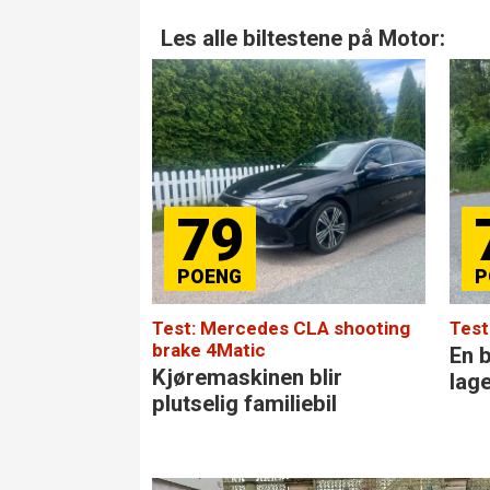
Les alle biltestene på Motor:
79
Test: Mercedes CLA shooting
Test
brake 4Matic
En b
Kjøremaskinen blir
lag
plutselig familiebil