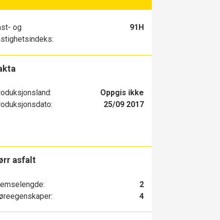
st- og
91H
stighetsindeks:
akta
oduksjonsland:
Oppgis ikke
oduksjonsdato:
25/09 2017
ørr asfalt
remselengde:
2
øreegenskaper:
4