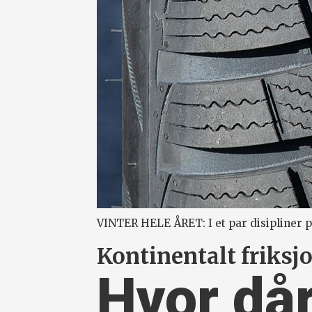
VINTER HELE ÅRET: I et par disipliner p
Kontinentalt friks
Hvor dår