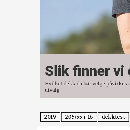
Slik finner v
Hvilket dekk du bør velge påvirkes av
utvalg.
2019
205/55 r 16
dekktest