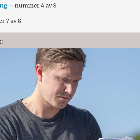
ing
– nummer 4 av 8
 7 av 8
: