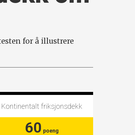
sten for å illustrere
Kontinentalt friksjonsdekk
60
poeng