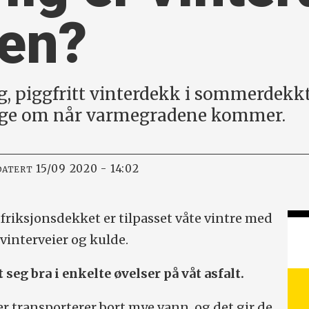
en?
g, piggfritt vinterdekk i sommerdekkte
gge om når varmegradene kommer.
15/09 2020 - 14:02
DATERT
friksjonsdekket er tilpasset våte vintre med
 vinterveier og kulde.
 seg bra i enkelte øvelser på våt asfalt.
r transporterer bort mye vann, og det gir de