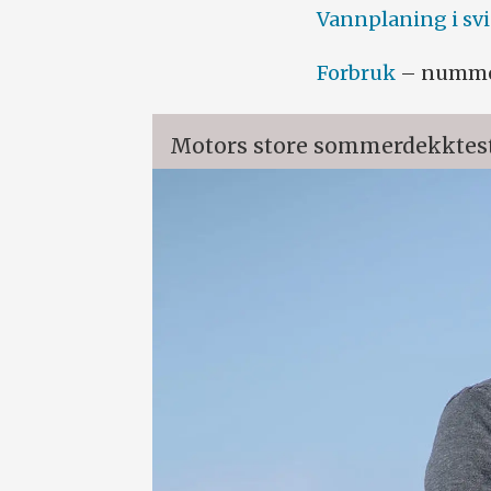
Vannplaning i sv
Forbruk
– nummer
Motors store sommerdekktest