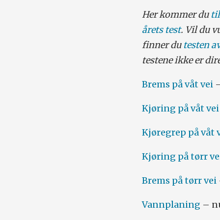
Her kommer du
ti
årets test
. Vil du 
finner du
testen a
testene ikke er d
Brems på våt vei
–
Kjøring på våt vei
Kjøregrep på våt 
Kjøring på tørr ve
Brems på tørr vei
Vannplaning
– n