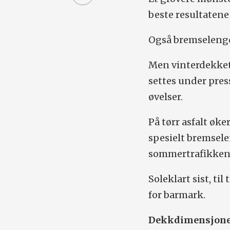
beste resultatene
Også bremselengde
Men vinterdekket
settes under pre
øvelser.
På tørr asfalt øk
spesielt bremsele
sommertrafikken
Soleklart sist, til
for barmark.
Dekkdimensjonen 