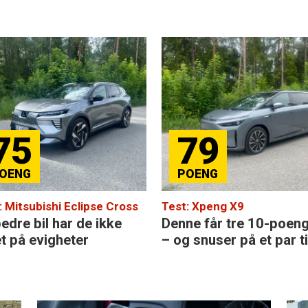
75
79
: Mitsubishi Eclipse Cross
Test: Xpeng X9
edre bil har de ikke
Denne får tre 10-poen
et på evigheter
– og snuser på et par ti