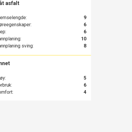
åt asfalt
remselengde:
9
øreegenskaper:
6
ep:
6
nnplaning:
10
nnplaning sving:
8
nnet
øy:
5
rbruk:
6
mfort:
4