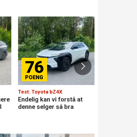
76
84
Test: Toyota bZ4X
Test: Merced
gere
Endelig kan vi forstå at
Den største 
l
denne selger så bra
klassen