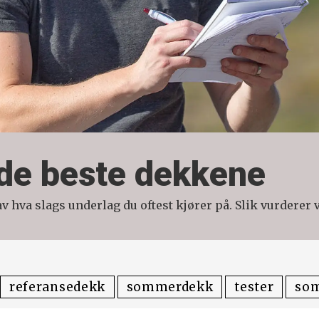
i de beste dekkene
 hva slags underlag du oftest kjører på. Slik vurderer v
referansedekk
sommerdekk
tester
so