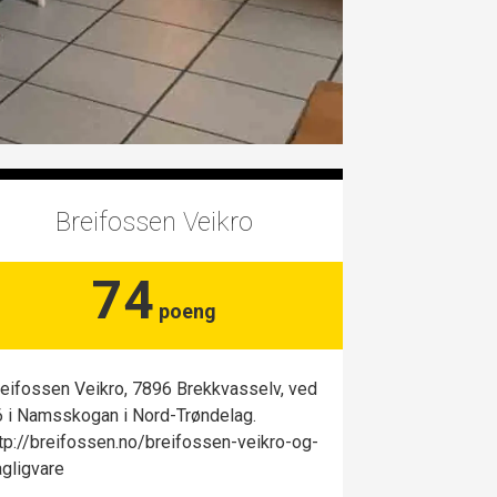
Breifossen Veikro
74
poeng
eifossen Veikro, 7896 Brekkvasselv, ved
 i Namsskogan i Nord-Trøndelag.
tp://breifossen.no/breifossen-veikro-og-
gligvare