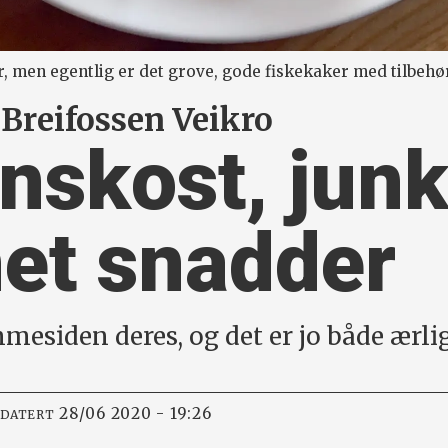
 men egentlig er det grove, gode fiskekaker med tilbehø
 Breifossen Veikro
skost, junk
et snadder
mmesiden deres, og det er jo både ærl
28/06 2020 - 19:26
PDATERT