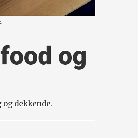
r.
food og
ig og dekkende.