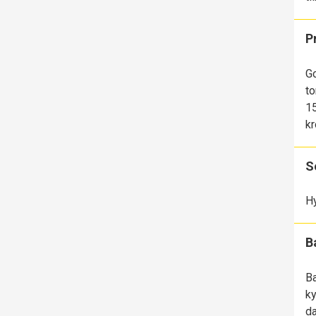
P
Go
to
15
kr
S
Hy
B
Ba
ky
da