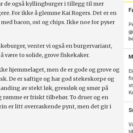
r de også kyllingburger i tillegg til mer
F
gere. For ikke å glemme Kai Rogers. Det er en
med bacon, ost og chips. Ikke noe for pyser
Pe
gj
be
iskeburger, venter vi også en burgervariant,
å være to solide, grove fiskekaker.
M
kke hjemmelaget, men de er gode og grove og
El
fi
sk. De er saftige og har god stekeskorpe og
st
landing av stekt løk, gressløk og smør på
K
 rømme er friskt tilbehør. To druer og en
in er litt overraskende pynt, men det gir i
S
Vi
ti