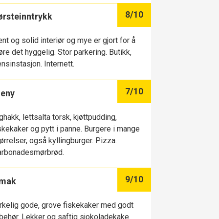
8
/10
ørsteinntrykk
nt og solid interiør og mye er gjort for å
øre det hyggelig. Stor parkering. Butikk,
nsinstasjon. Internett.
7
/10
eny
ghakk, lettsalta torsk, kjøttpudding,
skekaker og pytt i panne. Burgere i mange
ørrelser, også kyllingburger. Pizza.
arbonadesmørbrød.
9
/10
mak
rkelig gode, grove fiskekaker med godt
lbehør. Lekker og saftig sjokoladekake.