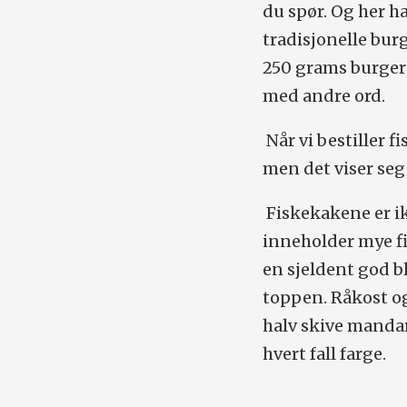
du spør. Og her ha
tradisjonelle bur
250 grams burger 
med andre ord.
Når vi bestiller f
men det viser seg 
Fiskekakene er i
inneholder mye fi
en sjeldent god b
toppen. Råkost og
halv skive mandar
hvert fall farge.