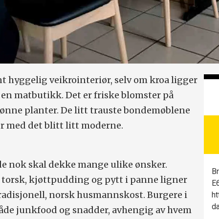
nt hyggelig veikrointeriør, selv om kroa ligger
 en matbutikk. Det er friske blomster på
rønne planter. De litt trauste bondemøblene
r med det blitt litt moderne.
de nok skal dekke mange ulike ønsker.
Br
a torsk, kjøttpudding og pytt i panne ligner
E6
 tradisjonell, norsk husmannskost. Burgere i
ht
da
 både junkfood og snadder, avhengig av hvem