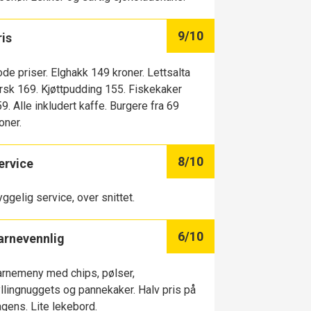
9
/10
ris
de priser. Elghakk 149 kroner. Lettsalta
rsk 169. Kjøttpudding 155. Fiskekaker
9. Alle inkludert kaffe. Burgere fra 69
oner.
8
/10
ervice
ggelig service, over snittet.
6
/10
arnevennlig
rnemeny med chips, pølser,
llingnuggets og pannekaker. Halv pris på
gens. Lite lekebord.