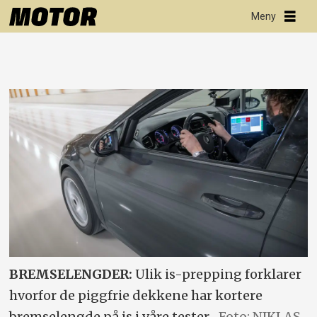
BREMSELENGDER:
Ulik is-prepping forklarer
hvorfor de piggfrie dekkene har kortere
bremselengde på is i våre tester.
Foto: NIKLAS