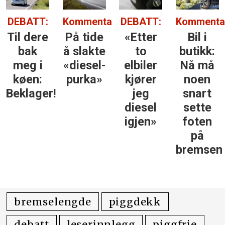
DEBATT:
Kommentar:
DEBATT:
Kommenta
Til dere
På tide
«Etter
Bil i
bak
å slakte
to
butikk:
meg i
«diesel­
elbiler
Nå må
køen:
purka»
kjører
noen
Beklager!
jeg
snart
diesel
sette
igjen»
foten
på
bremsen
bremselengde
piggdekk
debatt
leserinnlegg
piggfrie