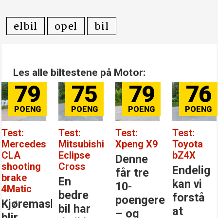
elbil
opel
bil
Les alle biltestene på Motor:
79
75
79
76
Test:
Test:
Test:
Test:
Mercedes
Mitsubishi
Xpeng X9
Toyota
CLA
Eclipse
bZ4X
Denne
shooting
Cross
Endelig
får tre
brake
En
kan vi
10-
4Matic
bedre
forstå
poengere
Kjøremaskinen
bil har
at
– og
blir