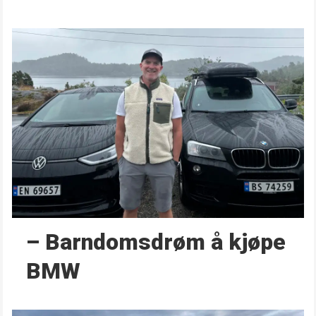
– Barndoms­drøm å kjøpe
BMW