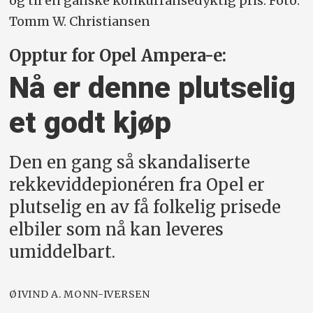
og til en ganske konkurransedyktig pris. Foto:
Tomm W. Christiansen
Opptur for Opel Ampera-e:
Nå er denne plutselig
et godt kjøp
Den en gang så skandaliserte
rekkeviddepionéren fra Opel er
plutselig en av få folkelig prisede
elbiler som nå kan leveres
umiddelbart.
ØIVIND A. MONN-IVERSEN