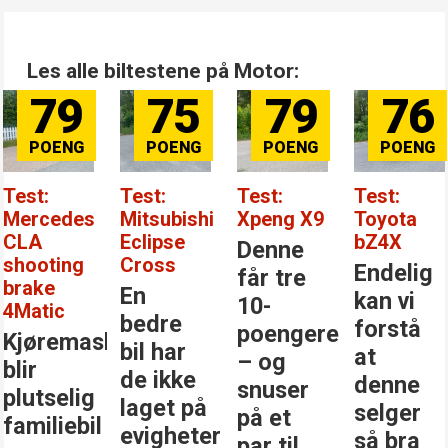
Les alle biltestene på Motor:
79
75
79
76
Test:
Test:
Test:
Test:
Mercedes
Mitsubishi
Xpeng X9
Toyota
CLA
Eclipse
bZ4X
Denne
shooting
Cross
Endelig
får tre
brake
En
kan vi
10-
4Matic
bedre
forstå
poengere
Kjøremaskinen
bil har
at
– og
blir
de ikke
denne
snuser
plutselig
laget på
selger
på et
familiebil
evigheter
så bra
par til