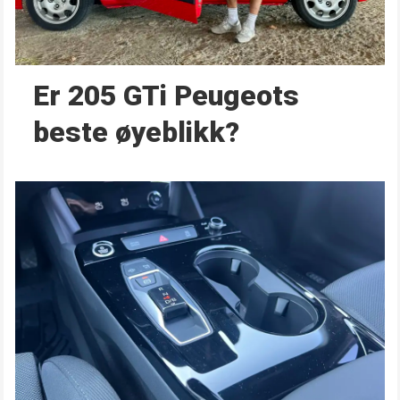
Er 205 GTi Peugeots
beste øyeblikk?