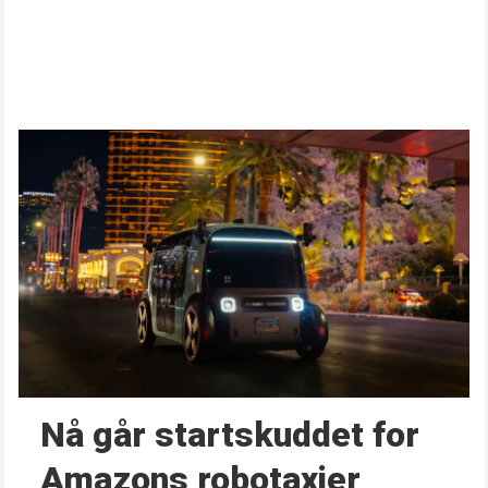
Nå går start­skuddet for
Amazons robotaxier