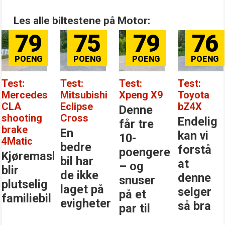
Les alle biltestene på Motor:
79
75
79
76
Test:
Test:
Test:
Test:
Mercedes
Mitsubishi
Xpeng X9
Toyota
CLA
Eclipse
bZ4X
Denne
shooting
Cross
Endelig
får tre
brake
En
kan vi
10-
4Matic
bedre
forstå
poengere
Kjøremaskinen
bil har
at
– og
blir
de ikke
denne
snuser
plutselig
laget på
selger
på et
familiebil
evigheter
så bra
par til