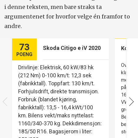
i denne teksten, men bare straks ta
argumentenet for hvorfor velge én framfor to
andre.
73
Skoda Citigo e iV 2020
Komfo
POENG
Overras
Drivlinje: Elektrisk, 60 kW/83 hk
klassen.
(212 Nm) 0-100 km/t: 12,3 sek
men båd
(fabrikktall). Toppfart: 130 km/t.
på land
Forhjulsdrift, direkte transmisjon.
16-tomm
Forbruk (blandet kjøring,
VW e-up
fabrikktall): 13,5 - 16,4 kWt/100
greit ti
km. Bilens vekt/maks nyttelast:
Begrens
1160/340-370 kg. Dekkdimensjon:
bedre e
185/50 R16. Bagasjerom i liter:
størrels