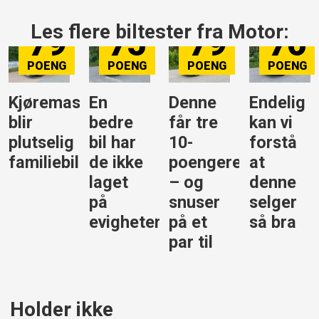
Les flere biltester fra Motor:
79
75
79
76
Kjøremaskinen
En
Denne
Endelig
blir
bedre
får tre
kan vi
plutselig
bil har
10-
forstå
familiebil
de ikke
poengere
at
laget
– og
denne
på
snuser
selger
evigheter
på et
så bra
par til
Holder ikke