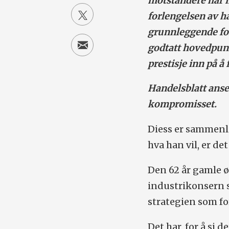
motstandere har i
forlengelsen av h
grunnleggende for
godtatt hovedpunk
prestisje inn på å
Handelsblatt anser
kompromisset.
Diess er sammenli
hva han vil, er det
Den 62 år gamle ø
industrikonsern s
strategien som f
Det har, for å si 