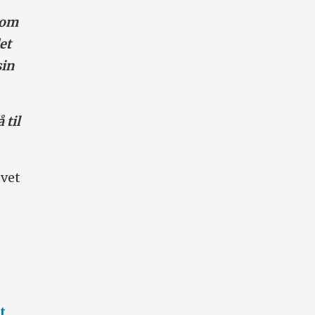
som
et
sin
 til
 vet
t