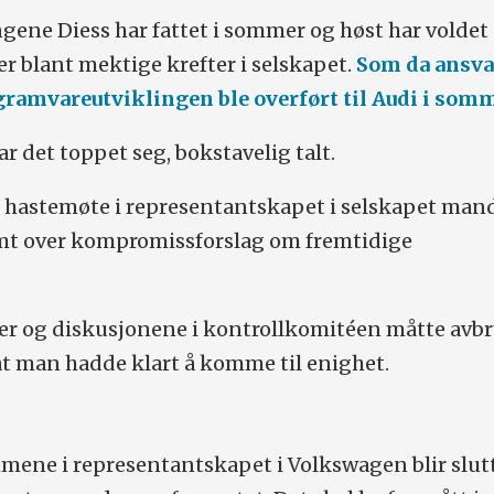
ngene Diess har fattet i sommer og høst har voldet
er blant mektige krefter i selskapet.
Som da ansva
gramvareutviklingen ble overført til Audi i somm
r det toppet seg, bokstavelig talt.
il hastemøte i representantskapet i selskapet man
temt over kompromissforslag om fremtidige
nter og diskusjonene i kontrollkomitéen måtte avbr
at man hadde klart å komme til enighet.
mene i representantskapet i Volkswagen blir slut