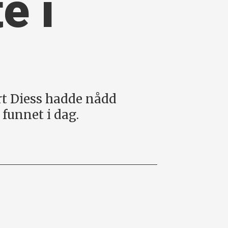
e i
t Diess hadde nådd
funnet i dag.