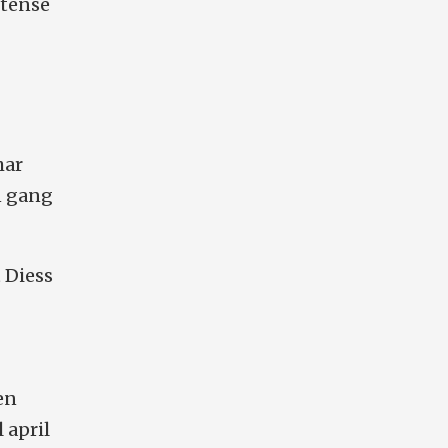
ntense
har
n gang
t Diess
en
 april