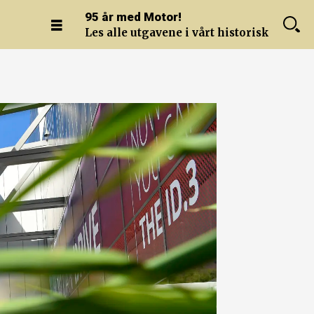
95 år med Motor!
Les alle utgavene i vårt historiske arkiv.