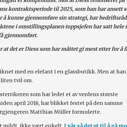
nngått et kompromiss: Mot at Diess renonserer på
ans kontraktsperiode til 2025, som han har ansett 
 å kunne gjennomføre sin strategi, har bedriftsråd
tene i omstillingsplanen toppsjefen har satt hele 
 få gjennomført.
 at det er Diess som har måttet gi mest etter for å få
knet med en elefant i en glassbutikk. Men at han
 liten tvil om.
sterrikeren som har ledet et av verdens største
iden april 2018, har blikket festet på den samme
orgjengeren Matthias Müller formulerte.
det mildt, ikke vært enkelt.
I vår så det ut til å gå mo