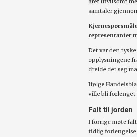
året utvilsomt me
samtaler gjennom
Kjernespørsmålet
representanter m
Det var den tyske
opplysningene fra
dreide det seg m
Ifølge Handelsblat
ville bli forlenge
Falt til jorden
I forrige møte fal
tidlig forlengels