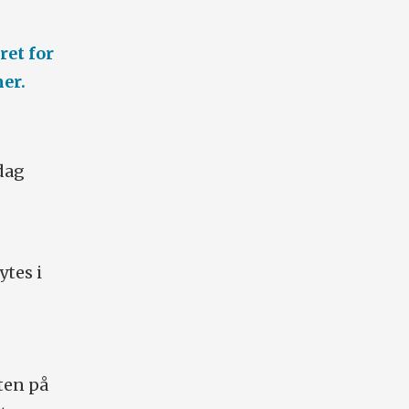
ret for
er.
dag
ytes i
ten på