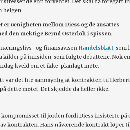
r stressende enn forventet. Det skal ha foregått i
 helgen.
 er uenigheten mellom Diess og de ansattes
ed den mektige Bernd Osterloh i spissen.
 næringslivs- og finansavisen
Handelsblatt
, som 
 kilder på innsiden, som fulgte debattene. Nok e
andag kveld om et ikke-planlagt møte.
t var det lite sannsynlig at kontrakten til Herber
t på dette møtet. Det skjedde da heller ikke.
t kompromisset til jorden fordi Diess insisterte på 
e av kontrakten. Hans nåværende kontrakt løper til