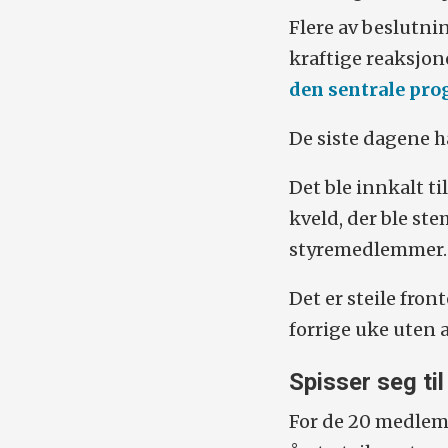
Flere av beslutni
kraftige reaksjon
den sentrale pro
De siste dagene ha
Det ble innkalt t
kveld, der ble s
styremedlemmer.
Det er steile fro
forrige uke uten 
Spisser seg til
For de 20 medlem