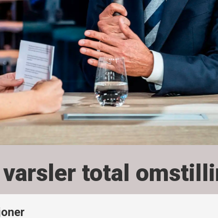
varsler total omstill
joner