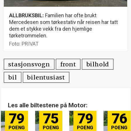
ALLBRUKSBIL:
Familien har ofte brukt
Mercedesen som tørkestativ når reisen har tatt
dem et stykke vekk fra den hjemlige
tørketrommelen.
Foto: PRIVAT
stasjonsvogn
front
bilhold
bil
bilentusiast
Les alle biltestene på Motor:
79
75
79
76