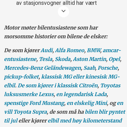
av stasjonsvogner alltid har vært
markant høyere enn i noe annet land.
Vi har nå 907.187 stasjonsvogner
Motor møter bilentusiastene som har
registrert av i alt 3.464.405 personbiler
morsomme historier om bilene de elsker:
(solgt siden bilsalget åpnet i 1960).
De som kjører
Audi
,
Alfa Romeo
,
BMW
,
amcar-
Antall kontra marked gjør at
entusiastene
,
Tesla
,
Skoda
,
Aston Martin
,
Opel
,
stasjonsvogner holder seg langt høyere i
Mercedes-Benz Geländewagen
,
Saab
,
Porsche
,
pris enn biler med «rumpe» (sedaner).
pickup-folket
,
klassisk MG eller kinesisk MG-
elbil
.
De som kjører i klassisk Citroën
,
Toyotas
Stasjonvogn-utgavene av populære
luksusmerke Lexus
,
en legendarisk Lada
,
bilmodeller som VW Passat, Toyota
spenstige Ford Mus
tang
,
en elskelig Mini
, og
en
Avensis og Ford Mondeo har i årevis
vill Toyota Supra
, de som må ha
bilen blir pyntet
toppet salget overlegent med nær 100%
til jul
eller kjører
elbil
med høy kilometerstand
andel.