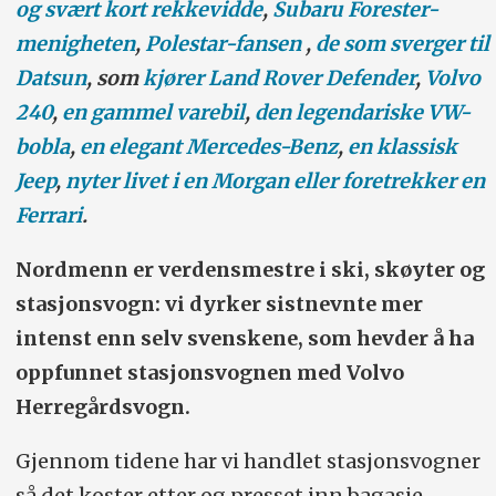
og svært kort rekkevidde
,
Subaru Forester-
Grunnet stasjonsvognenes popularitet
menigheten
,
Polestar-fansen
,
de som sverger til
har enkelte importører helt droppet å
Datsun
, som
kjører Land Rover Defender
,
Volvo
importere sedaner.
240
,
en gammel varebil
,
den legendariske VW-
bobla
,
en elegant Mercedes-Benz
,
en klassisk
2000: Totalt 97.295 St.v: 36.145. 2010:
Jeep
,
nyter livet i en Morgan
eller foretrekker en
Totalt: 127.751. St. v: 36.071. 2015:
Ferrari
.
Totalt: 150.686. St. v: 35.133. 2020:
Totalt: 141.412. St. v: 13.549
Nordmenn er verdensmestre i ski, skøyter og
stasjonsvogn: vi dyrker sistnevnte mer
intenst enn selv svenskene, som hevder å ha
oppfunnet stasjonsvognen med Volvo
Herregårdsvogn.
Gjennom tidene har vi handlet stasjonsvogner
så det koster etter og presset inn bagasje,