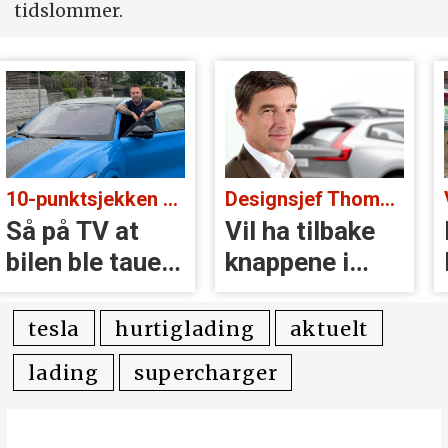
tidslommer.
10-punktsjekken med standup-komiker Ørjan Burøe:
Designsjef Thomas Ingenlath:
Så på TV at
Vil ha tilbake
bilen ble tauet
knappene i
inn
Volvoer
tesla
hurtiglading
aktuelt
lading
supercharger