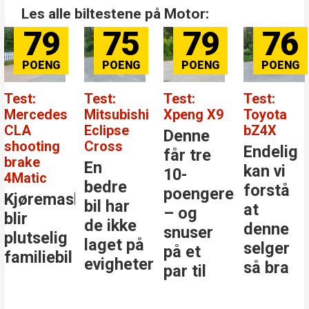
Les alle biltestene på Motor:
79
75
79
76
Test:
Test:
Test:
Test:
Mercedes
Mitsubishi
Xpeng X9
Toyota
CLA
Eclipse
bZ4X
Denne
shooting
Cross
Endelig
får tre
brake
En
kan vi
10-
4Matic
bedre
forstå
poengere
Kjøremaskinen
bil har
at
– og
blir
de ikke
denne
snuser
plutselig
laget på
selger
på et
familiebil
evigheter
så bra
par til