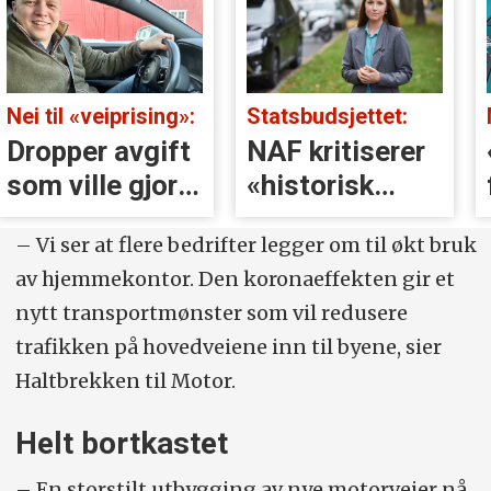
Nei til «veiprising»:
Statsbudsjettet:
Dropper avgift
NAF kritiserer
som ville gjort
«historisk
elbil­kjøring
satsing» på
– Vi ser at flere bedrifter legger om til økt bruk
dyrere
veier
av hjemmekontor. Den koronaeffekten gir et
nytt transportmønster som vil redusere
trafikken på hovedveiene inn til byene, sier
Haltbrekken til Motor.
Helt bortkastet
– En storstilt utbygging av nye motorveier nå,