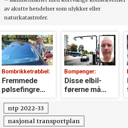
av akutte hendelser som ulykker eller
naturkatastrofer.
Bombrikketrøbbel:
Bompenger:
Fremmede
Disse elbil-
pølsefingre
førerne må
kansellerte
betale full
Jørgens
takst
ntp 2022-33
bombrikke
nasjonal transportplan