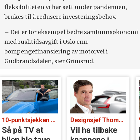
fleksibiliteten vi har sett under pandemien,
brukes til å redusere investeringsbehov.
– Det er for eksempel bedre samfunnsøkonomi
med rushtidsavgift i Oslo enn
bompengefinansiering av motorvei i
Gudbrandsdalen, sier Grimsrud.
10-punktsjekken med standup-komiker Ørjan Burøe:
Designsjef Thomas Ingenlath:
Så på TV at
Vil ha tilbake
bilen ble tauet
knappene i