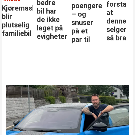
bedre
forstå
poengere
Kjøremaskinen
bil har
at
– og
blir
de ikke
denne
snuser
plutselig
laget på
selger
på et
familiebil
evigheter
så bra
par til