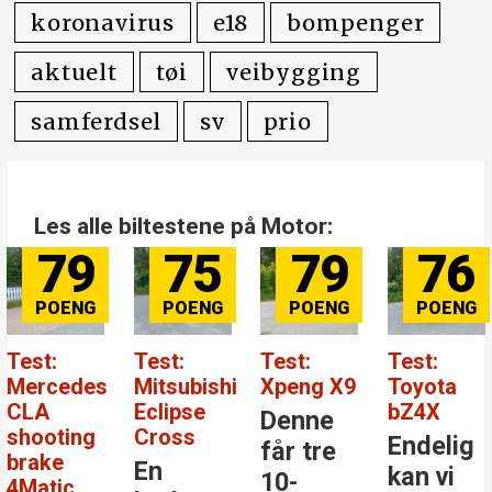
koronavirus
e18
bompenger
aktuelt
tøi
veibygging
samferdsel
sv
prio
Les alle biltestene på Motor:
79
75
79
76
Test:
Test:
Test:
Test:
Mercedes
Mitsubishi
Xpeng X9
Toyota
CLA
Eclipse
bZ4X
Denne
shooting
Cross
Endelig
får tre
brake
En
kan vi
10-
4Matic