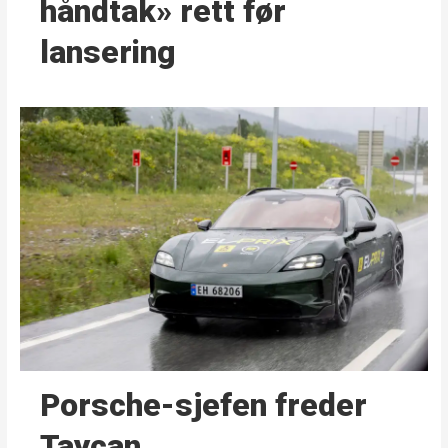
håndtak» rett før
lansering
Porsche-sjefen freder
Taycan