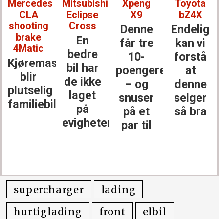
Mercedes
Mitsubishi
Xpeng
Toyota
CLA
Eclipse
X9
bZ4X
shooting
Cross
Denne
Endelig
brake
En
får tre
kan vi
4Matic
bedre
10-
forstå
Kjøremaskinen
bil har
poengere
at
blir
de ikke
– og
denne
plutselig
laget
snuser
selger
familiebil
på
på et
så bra
evigheter
par til
supercharger
lading
hurtiglading
front
elbil