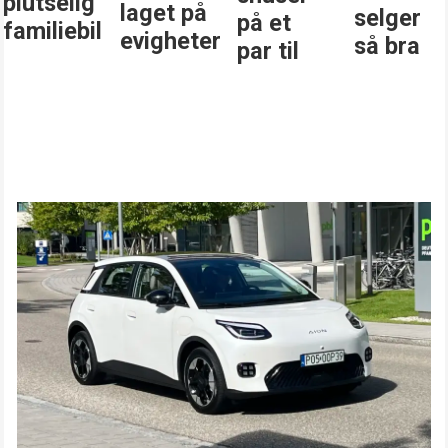
plutselig
laget på
selger
på et
familiebil
evigheter
så bra
par til