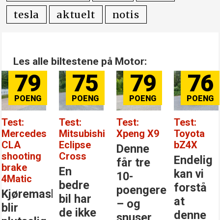
tesla
aktuelt
notis
Les alle biltestene på Motor:
79
75
79
76
Test:
Test:
Test:
Test:
Mercedes
Mitsubishi
Xpeng X9
Toyota
CLA
Eclipse
bZ4X
Denne
shooting
Cross
Endelig
får tre
brake
En
kan vi
10-
4Matic
bedre
forstå
poengere
Kjøremaskinen
bil har
at
– og
blir
de ikke
denne
snuser