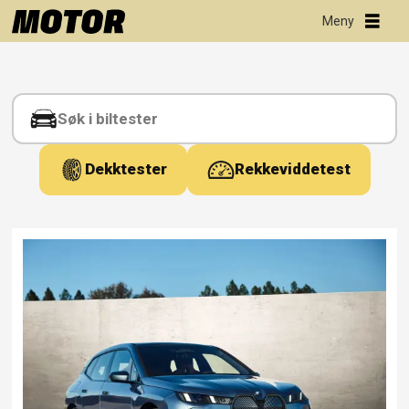
Tag:
ix
Dekktester
Rekkeviddetest