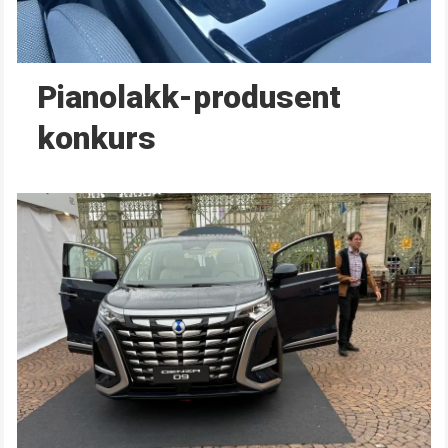
Pianolakk-produsent
konkurs