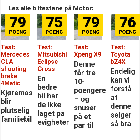
Les alle biltestene på Motor:
79
75
79
76
Test:
Test:
Test:
Test:
Mercedes
Mitsubishi
Xpeng X9
Toyota
CLA
Eclipse
bZ4X
Denne
shooting
Cross
Endelig
får tre
brake
En
kan vi
10-
4Matic
bedre
forstå
poengere
Kjøremaskinen
bil har
at
– og
blir
de ikke
denne
snuser
plutselig
laget på
selger
på et
familiebil
evigheter
så bra
par til