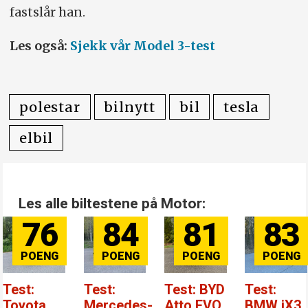
fastslår han.
Les også:
Sjekk vår Model 3-test
polestar
bilnytt
bil
tesla
elbil
Les alle biltestene på Motor:
76
84
81
83
Test:
Test:
Test: BYD
Test:
Toyota
Mercedes-
Atto EVO
BMW iX3