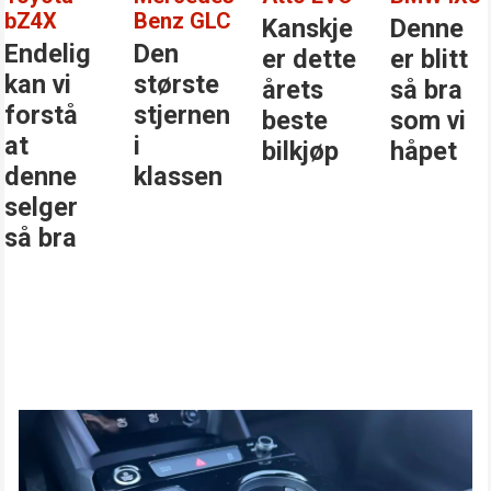
bZ4X
Benz GLC
Kanskje
Denne
Endelig
Den
er dette
er blitt
kan vi
største
årets
så bra
forstå
stjernen
beste
som vi
at
i
bilkjøp
håpet
denne
klassen
selger
så bra