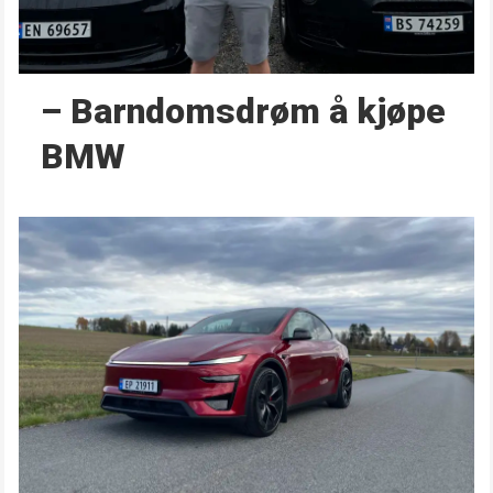
– Barndoms­drøm å kjøpe
BMW