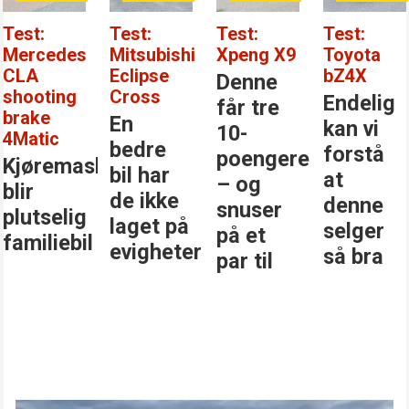
Test:
Test:
Test:
Test:
Mercedes
Mitsubishi
Xpeng X9
Toyota
CLA
Eclipse
bZ4X
Denne
shooting
Cross
Endelig
får tre
brake
En
kan vi
10-
4Matic
bedre
forstå
poengere
Kjøremaskinen
bil har
at
– og
blir
de ikke
denne
snuser
plutselig
laget på
selger
på et
familiebil
evigheter
så bra
par til