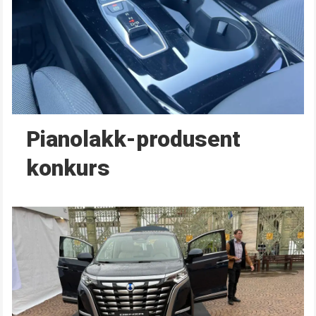
Pianolakk-produsent
konkurs