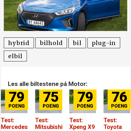
hybrid
bilhold
bil
plug-in
elbil
Les alle biltestene på Motor:
79
75
79
76
Test:
Test:
Test:
Test:
Mercedes
Mitsubishi
Xpeng X9
Toyota