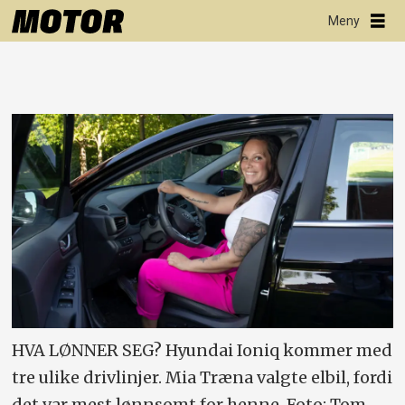
HVA LØNNER SEG? Hyundai Ioniq kommer med
tre ulike drivlinjer. Mia Træna valgte elbil, fordi
det var mest lønnsomt for henne. Foto: Tom