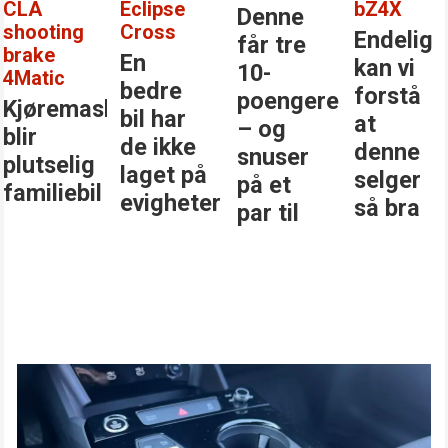
CLA
Eclipse
bZ4X
Denne
shooting
Cross
Endelig
får tre
brake
En
kan vi
10-
4Matic
bedre
forstå
poengere
Kjøremaskinen
bil har
at
– og
blir
de ikke
denne
snuser
plutselig
laget på
selger
på et
familiebil
evigheter
så bra
par til