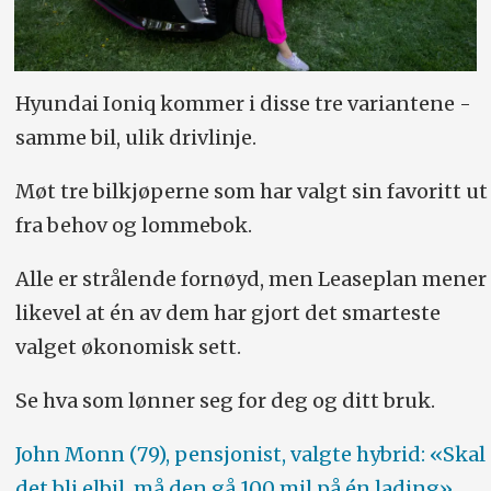
Hyundai Ioniq kommer i disse tre variantene -
samme bil, ulik drivlinje.
Møt tre bilkjøperne som har valgt sin favoritt ut
fra behov og lommebok.
Alle er strålende fornøyd, men Leaseplan mener
likevel at én av dem har gjort det smarteste
valget økonomisk sett.
Se hva som lønner seg for deg og ditt bruk.
John Monn (79), pensjonist, valgte hybrid: «Skal
det bli elbil, må den gå 100 mil på én lading»