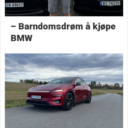
– Barndoms­drøm å kjøpe
BMW