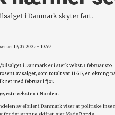
bilsalget i Danmark skyter fart.
19/03 2025 - 10:59
DATERT
bilsalget i Danmark er i sterk vekst. I februar sto
prosent av salget, som totalt var 11.617, en økning p
net med februar i fjor.
høyeste veksten i Norden.
delen av elbiler i Danmark viser at politiske inse
g for det grønne skiftet, sier Mads Rørvig,