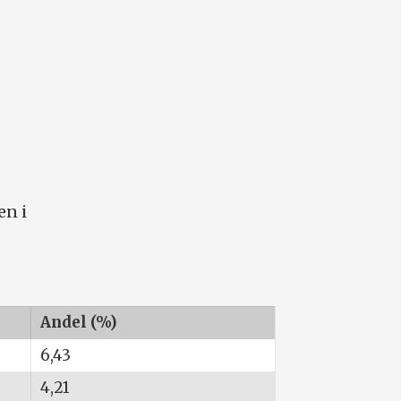
en i
Andel (%)
6,43
4,21