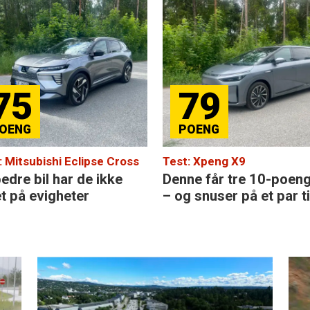
75
79
: Mitsubishi Eclipse Cross
Test: Xpeng X9
edre bil har de ikke
Denne får tre 10-poen
et på evigheter
– og snuser på et par ti