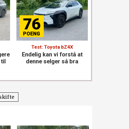
76
84
Test: Toyota bZ4X
Test: Merce
gere
Endelig kan vi forstå at
Den størst
til
denne selger så bra
kla
skifte