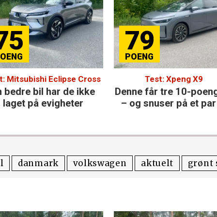
75
79
t: Mitsubishi Eclipse Cross
Test: Xpeng X9
 bedre bil har de ikke
Denne får tre 10-poen
laget på evigheter
– og snuser på et par 
l
danmark
volkswagen
aktuelt
grønt 