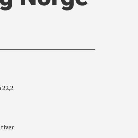
å 22,2
ntiver