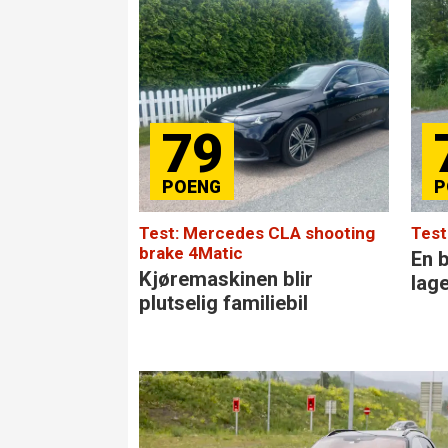
79
Test: Mercedes CLA shooting
Test
brake 4Matic
En b
Kjøremaskinen blir
lag
plutselig familiebil