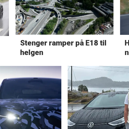
Stenger ramper på E18 til
H
helgen
n