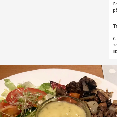
Bo
på
T
Ga
so
li