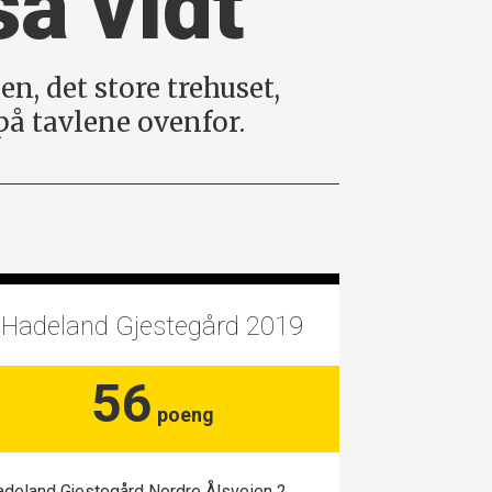
så vidt
n, det store trehuset,
å tavlene ovenfor.
Hadeland Gjestegård 2019
56
poeng
deland Gjestegård Nordre Ålsveien 2,