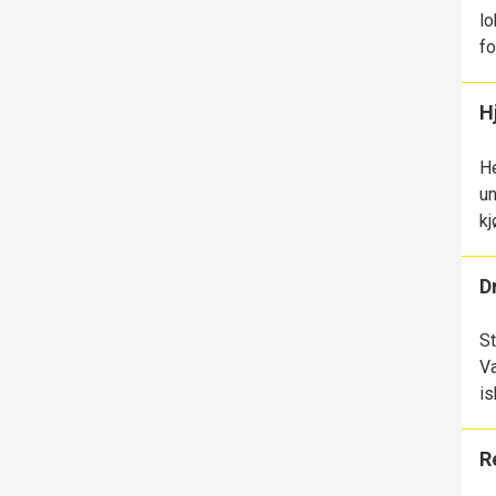
lo
fo
H
He
un
kj
D
St
Va
is
R