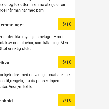
kaler og toaletter i samme etasje er en
rdel når man har med barn.
5
/10
jemmelaget
r er det ikke mye hjemmelaget – med
ntak av noe tilbehør, som kålstuing. Men
øttet er riktig stekt.
5
/10
rikke
or kjøledisk med de vanlige brusflaskene.
nn tilgjengelig fra dispenser, Ingen
biter. Anonym kaffe.
7
/10
enhold