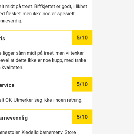
lt midt på treet. Biffkjøttet er godt, i likhet
d flesket, men ikke noe er spesielt
nneverdig.
5
/10
ris
 ligger sånn midt på treet, men vi tenker
kevel at dette ikke er noe kupp, med tanke
 kvaliteten.
5
/10
ervice
lt OK. Utmerker seg ikke i noen retning.
5
/10
arnevennlig
rnestoler. Kjedelig barnemeny. Store