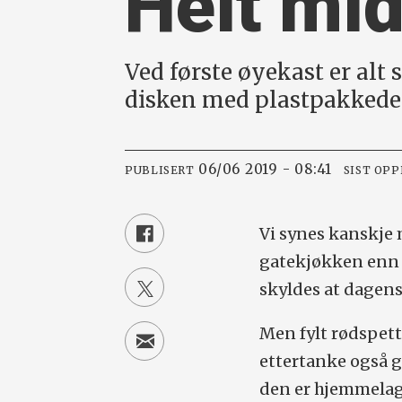
Helt mid
Ved første øyekast er alt 
disken med plastpakkede
06/06 2019 - 08:41
PUBLISERT
SIST OP
Vi synes kanskje
gatekjøkken enn s
skyldes at dagens
Men fylt rødspett
ettertanke også
den er hjemmelage