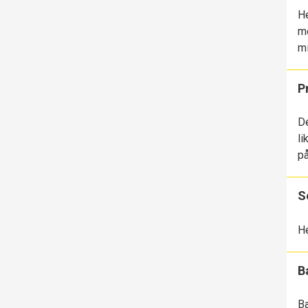
He
me
mi
P
De
li
på
S
He
B
Ba