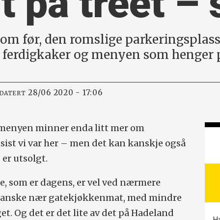
t på treet – 
som før, den romslige parkeringsplasse
 ferdigkaker og menyen som henger p
28/06 2020 - 17:06
PDATERT
 menyen minner enda litt mer om
ist vi var her – men det kan kanskje også
 er utsolgt.
e, som er dagens, er vel ved nærmere
 ganske nær gatekjøkkenmat, med mindre
t. Og det er det lite av det på Hadeland
Ha