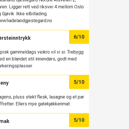
ren. Ligger rett ved riksvei 4 mellom Oslo
 Gjøvik. Ikke elbillading.
ww.hadelandgjestegard.no
6
/10
ørsteinntrykk
pisk gammeldags veikro vil vi si. Trebygg
d en blandet stil innendørs, godt med
rkeringsplasser.
5
/10
eny
gens, pluss stekt flesk, lasagne og et par
ffretter. Ellers mye gatekjøkkenmat.
5
/10
mak