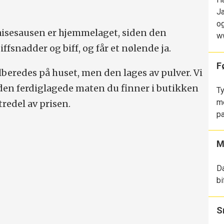
Ja
og
aisesausen er hjemmelaget, siden den
w
iffsnadder og biff, og får et nølende ja.
F
tilberedes på huset, men den lages av pulver. Vi
den ferdiglagede maten du finner i butikken
Ty
me
tredel av prisen.
pa
M
Da
bi
S