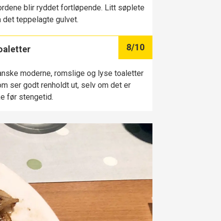
rdene blir ryddet fortløpende. Litt søplete
 det teppelagte gulvet.
8
/10
oaletter
nske moderne, romslige og lyse toaletter
m ser godt renholdt ut, selv om det er
ke før stengetid.