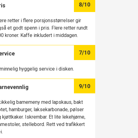
8
/10
ris
ere retter i flere porsjonsstørrelser gir
så et godt spenn i pris. Flere retter rundt
0 kroner. Kaffe inkludert i middagen.
7
/10
ervice
minnelig hyggelig service i disken.
9
/10
arnevennlig
ikkelig barnemeny med lapskaus, bakt
tet, hamburger, laksekarbonade, pølser
 kjøttkaker. Iskrembar. Et lite lekehjørne,
rnestoler, stellebord. Rett ved trafikkert
i.