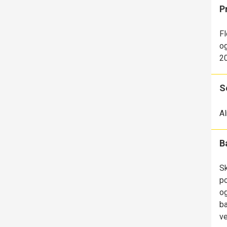
P
Fl
og
20
S
Al
B
Sk
po
og
ba
ve