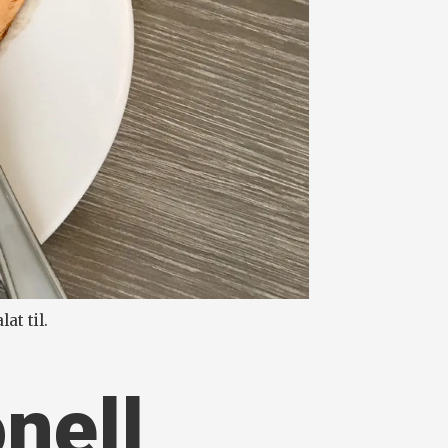
at til.
onell