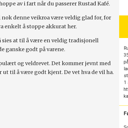
hoppe av i fart når du passerer Rustad Kafé.
 nok denne veikroa være veldig glad for, for
ra enkelt å stoppe akkurat her.
sies at til å være en veldig tradisjonell
Ru
 de ganske godt på varene.
35
på
opulært og veldrevet. Det kommer jevnt med
la
 ut til å være godt kjent. De vet hva de vil ha.
st
1 
ht
k
F
So