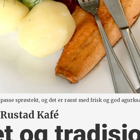
asse sprøstekt, og det er raust med frisk og god agurksal
 Rustad Kafé
t og tradisj