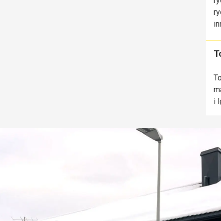
ry
ry
in
T
To
ma
i 