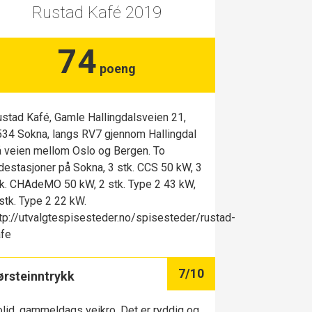
Rustad Kafé 2019
74
poeng
stad Kafé, Gamle Hallingdalsveien 21,
34 Sokna, langs RV7 gjennom Hallingdal
 veien mellom Oslo og Bergen. To
destasjoner på Sokna, 3 stk. CCS 50 kW, 3
k. CHAdeMO 50 kW, 2 stk. Type 2 43 kW,
stk. Type 2 22 kW.
tp://utvalgtespisesteder.no/spisesteder/rustad-
afe
7
/10
ørsteinntrykk
lid, gammeldags veikro. Det er ryddig og