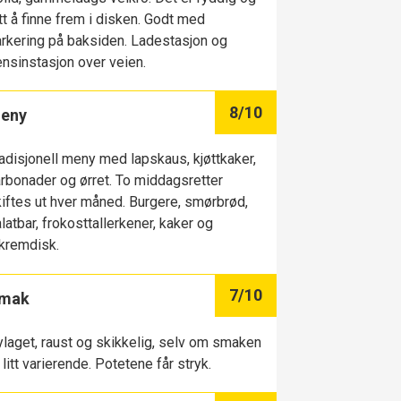
tt å finne frem i disken. Godt med
rkering på baksiden. Ladestasjon og
nsinstasjon over veien.
8
/10
eny
adisjonell meny med lapskaus, kjøttkaker,
rbonader og ørret. To middagsretter
iftes ut hver måned. Burgere, smørbrød,
latbar, frokosttallerkener, kaker og
kremdisk.
7
/10
mak
laget, raust og skikkelig, selv om smaken
 litt varierende. Potetene får stryk.