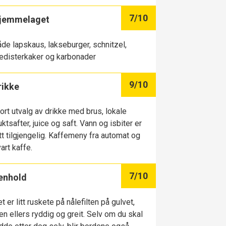
7
/10
jemmelaget
de lapskaus, lakseburger, schnitzel,
disterkaker og karbonader
9
/10
rikke
ort utvalg av drikke med brus, lokale
uktsafter, juice og saft. Vann og isbiter er
tt tilgjengelig. Kaffemeny fra automat og
art kaffe.
7
/10
enhold
t er litt ruskete på nålefilten på gulvet,
n ellers ryddig og greit. Selv om du skal