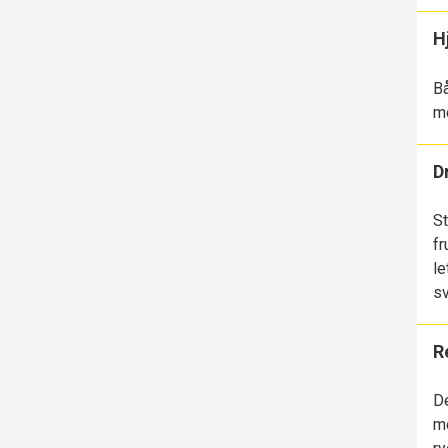
H
Bå
me
D
St
fr
le
sv
R
De
me