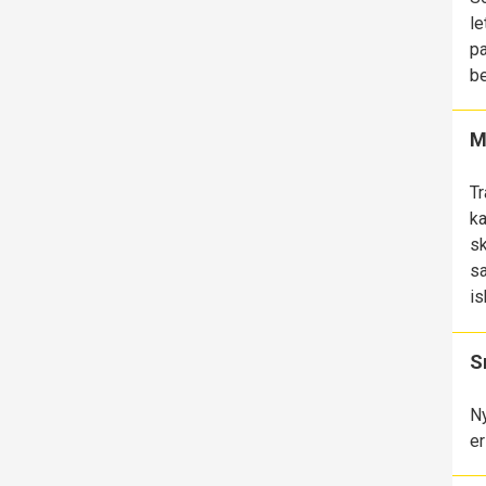
le
pa
be
M
Tr
ka
sk
sa
is
S
Ny
er