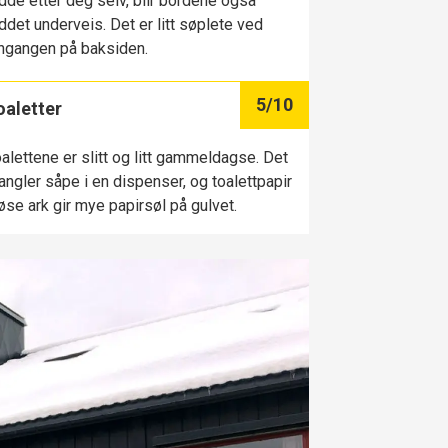
dde etter deg selv, blir bordene også
ddet underveis. Det er litt søplete ved
ngangen på baksiden.
5
/10
oaletter
alettene er slitt og litt gammeldagse. Det
ngler såpe i en dispenser, og toalettpapir
løse ark gir mye papirsøl på gulvet.