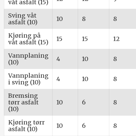
våt asfalt (15)
Sving våt
10
8
8
asfalt (10)
Kjøring på
15
15
12
våt asfalt (15)
Vannplaning
4
10
8
(10)
Vannplaning
4
10
8
i sving (10)
Bremsing
tørr asfalt
10
6
8
(10)
Kjøring tørr
10
6
8
asfalt (10)