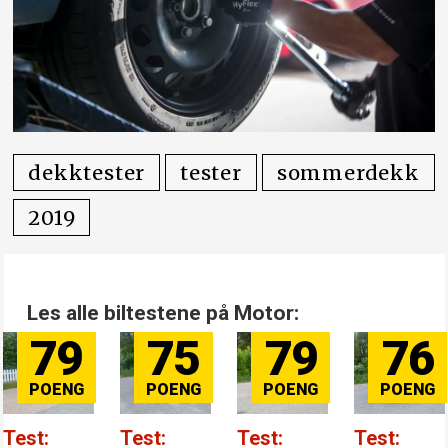
dekktester
tester
sommerdekk
2019
Les alle biltestene på Motor:
79
75
79
76
Test:
Test:
Test:
Test: