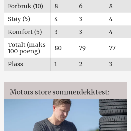
Forbruk (10)
8
6
8
Støy (5)
4
3
4
Komfort (5)
3
3
4
Totalt (maks
80
79
77
100 poeng)
Plass
1
2
3
Motors store sommerdekktest: