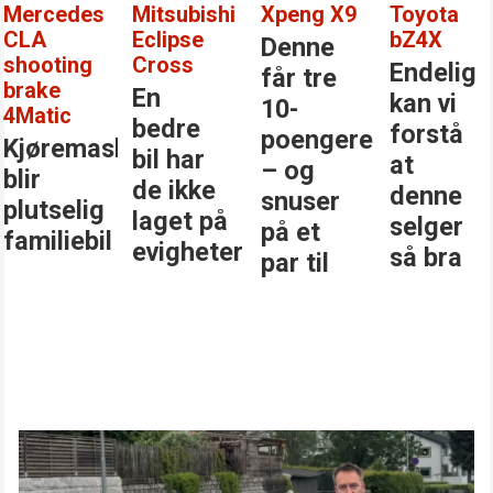
Mercedes
Mitsubishi
Xpeng X9
Toyota
CLA
Eclipse
bZ4X
Denne
shooting
Cross
Endelig
får tre
brake
En
kan vi
10-
4Matic
bedre
forstå
poengere
Kjøremaskinen
bil har
at
– og
blir
de ikke
denne
snuser
plutselig
laget på
selger
på et
familiebil
evigheter
så bra
par til