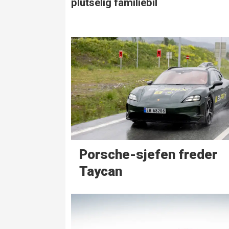
plutselig familiebil
Porsche-sjefen freder
Taycan