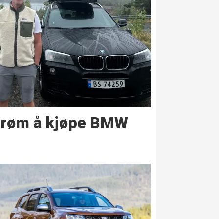
drøm å kjøpe BMW