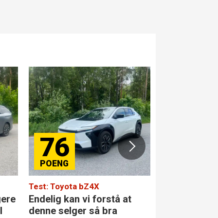
76
84
Test: Toyota bZ4X
Test: Merced
gere
Endelig kan vi forstå at
Den største 
l
denne selger så bra
klassen