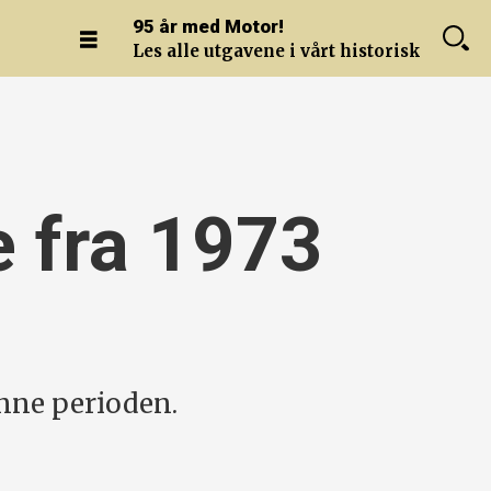
95 år med Motor!
Les alle utgavene i vårt historiske arkiv.
e fra 1973
enne perioden.