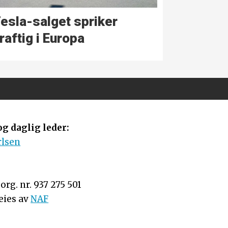
esla-salget spriker
raftig i Europa
g daglig leder:
rlsen
rg. nr. 937 275 501
eies av
NAF
n