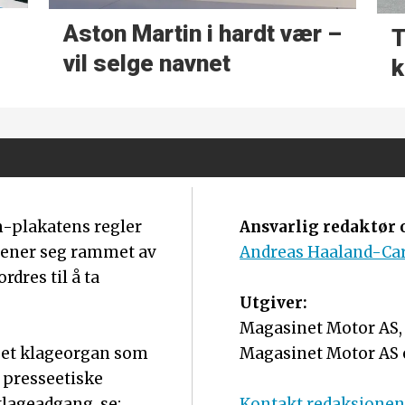
Aston Martin i hardt vær –
T
vil selge navnet
k
m-plakatens regler
Ansvarlig redaktør o
mener seg rammet av
Andreas Haaland-Ca
dres til å ta
Utgiver:
Magasinet Motor AS, o
r et klageorgan som
Magasinet Motor AS 
 presseetiske
lageadgang, se:
Kontakt redaksjone