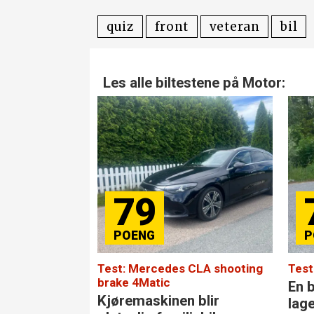
quiz
front
veteran
bil
Les alle biltestene på Motor:
79
Test: Mercedes CLA shooting
Test
brake 4Matic
En b
Kjøremaskinen blir
lag