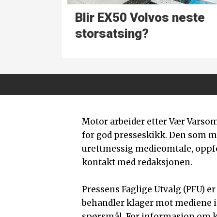
Blir EX50 Volvos neste
storsatsing?
Motor arbeider etter Vær Varso
for god presseskikk. Den som 
urettmessig medieomtale, oppfor
kontakt med redaksjonen.
Pressens Faglige Utvalg (PFU) e
behandler klager mot mediene i
spørsmål. For informasjon om k