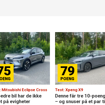
75
79
: Mitsubishi Eclipse Cross
Test: Xpeng X9
edre bil har de ikke
Denne får tre 10-poen
et på evigheter
– og snuser på et par ti