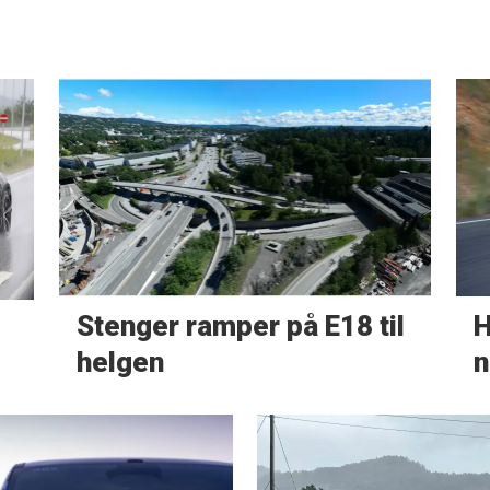
Stenger ramper på E18 til
H
helgen
n