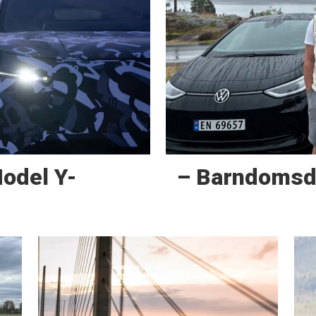
Model Y-
– Barndoms­