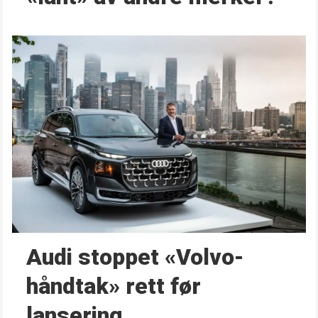
Audi stoppet «Volvo-
håndtak» rett før
lansering