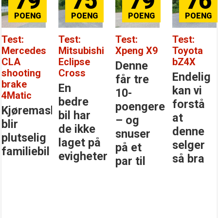
79
75
79
76
Test:
Test:
Test:
Test:
Mercedes
Mitsubishi
Xpeng X9
Toyota
CLA
Eclipse
bZ4X
Denne
shooting
Cross
Endelig
får tre
brake
En
kan vi
10-
4Matic
bedre
forstå
poengere
Kjøremaskinen
bil har
at
– og
blir
de ikke
denne
snuser
plutselig
laget på
selger
på et
familiebil
evigheter
så bra
par til