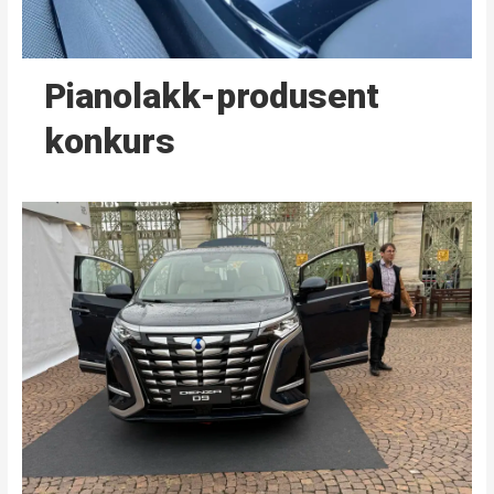
Pianolakk-produsent
konkurs