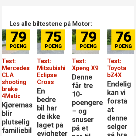
Les alle biltestene på Motor:
79
75
79
76
Test:
Test:
Test:
Test:
Mercedes
Mitsubishi
Xpeng X9
Toyota
CLA
Eclipse
bZ4X
Denne
shooting
Cross
Endelig
får tre
brake
En
kan vi
10-
4Matic
bedre
forstå
poengere
Kjøremaskinen
bil har
at
– og
blir
de ikke
denne
snuser
plutselig
laget på
selger
på et
familiebil
evigheter
så bra