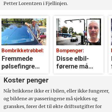
Petter Lorentzen i Fjellinjen.
Bombrikketrøbbel:
Bompenger:
Fremmede
Disse elbil-
pølsefingre
førerne må
kansellerte
betale full
Koster penger
Jørgens
takst
bombrikke
Når brikkene ikke er i bilen, eller ikke fungerer,
og bildene av passeringene må sjekkes og
granskes, fører det til økte driftsutgifter for