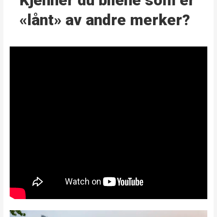
Kjenner du bilene som er
«lånt» av andre merker?