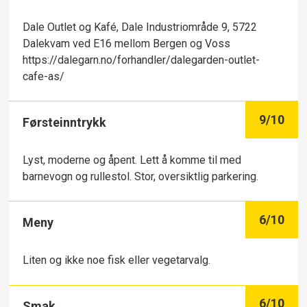
Dale Outlet og Kafé, Dale Industriområde 9, 5722
Dalekvam ved E16 mellom Bergen og Voss
https://dalegarn.no/forhandler/dalegarden-outlet-
cafe-as/
9
/10
Førsteinntrykk
Lyst, moderne og åpent. Lett å komme til med
barnevogn og rullestol. Stor, oversiktlig parkering.
6
/10
Meny
Liten og ikke noe fisk eller vegetarvalg.
6
/10
Smak