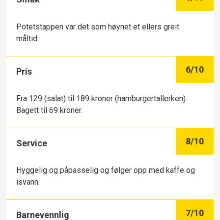
Potetstappen var det som høynet et ellers greit
måltid.
6
/10
Pris
Fra 129 (salat) til 189 kroner (hamburgertallerken).
Bagett til 69 kroner.
8
/10
Service
Hyggelig og påpasselig og følger opp med kaffe og
isvann.
7
/10
Barnevennlig