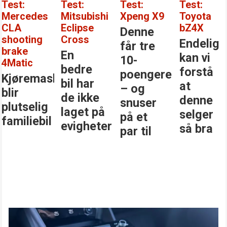
Test:
Test:
Test:
Test:
Mercedes
Mitsubishi
Xpeng X9
Toyota
CLA
Eclipse
bZ4X
Denne
shooting
Cross
Endelig
får tre
brake
En
kan vi
10-
4Matic
bedre
forstå
poengere
Kjøremaskinen
bil har
at
– og
blir
de ikke
denne
snuser
plutselig
laget på
selger
på et
familiebil
evigheter
så bra
par til