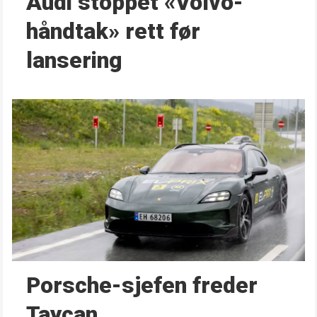
Audi stoppet «Volvo-
håndtak» rett før
lansering
Porsche-sjefen freder
Taycan