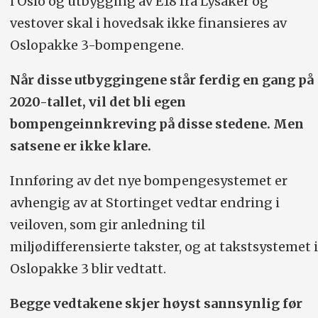
i Oslo og utbygging av E18 fra Lysaker og
vestover skal i hovedsak ikke finansieres av
Oslopakke 3-bompengene.
Når disse utbyggingene står ferdig en gang på
2020-tallet, vil det bli egen
bompengeinnkreving på disse stedene. Men
satsene er ikke klare.
Innføring av det nye bompengesystemet er
avhengig av at Stortinget vedtar endring i
veiloven, som gir anledning til
miljødifferensierte takster, og at takstsystemet i
Oslopakke 3 blir vedtatt.
Begge vedtakene skjer høyst sannsynlig før