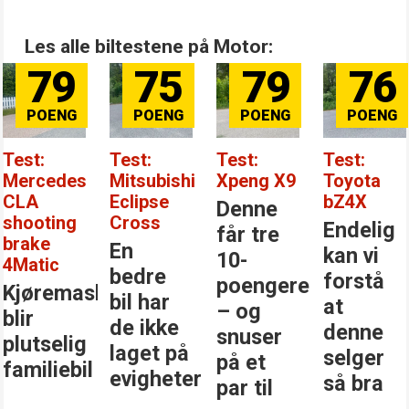
Les alle biltestene på Motor:
79
75
79
76
Test:
Test:
Test:
Test:
Mercedes
Mitsubishi
Xpeng X9
Toyota
CLA
Eclipse
bZ4X
Denne
shooting
Cross
Endelig
får tre
brake
En
kan vi
10-
4Matic
bedre
forstå
poengere
Kjøremaskinen
bil har
at
– og
blir
de ikke
denne
snuser
plutselig
laget på
selger
på et
familiebil
evigheter
så bra
par til