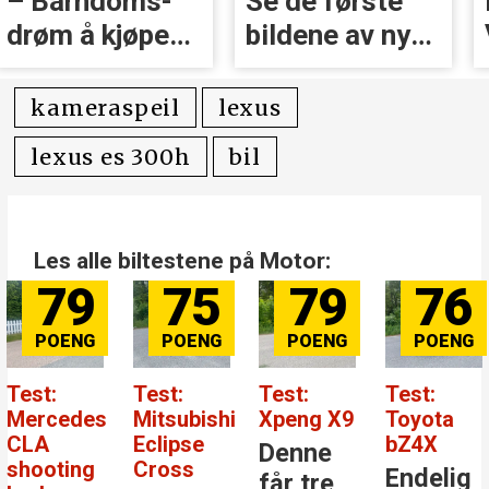
– Barndoms­
Se de første
drøm å kjøpe
bildene av nye
BMW
A2 e-tron
kameraspeil
lexus
lexus es 300h
bil
Les alle biltestene på Motor:
79
75
79
76
Test:
Test:
Test:
Test:
Mercedes
Mitsubishi
Xpeng X9
Toyota
CLA
Eclipse
bZ4X
Denne
shooting
Cross
Endelig
får tre