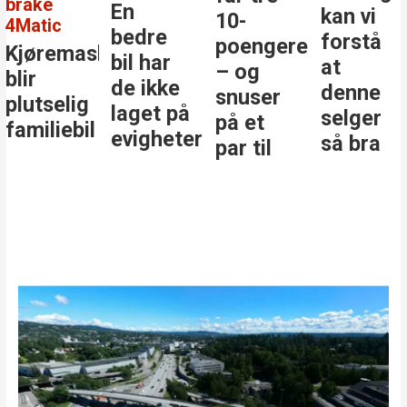
brake
En
kan vi
10-
4Matic
bedre
forstå
poengere
Kjøremaskinen
bil har
at
– og
blir
de ikke
denne
snuser
plutselig
laget på
selger
på et
familiebil
evigheter
så bra
par til