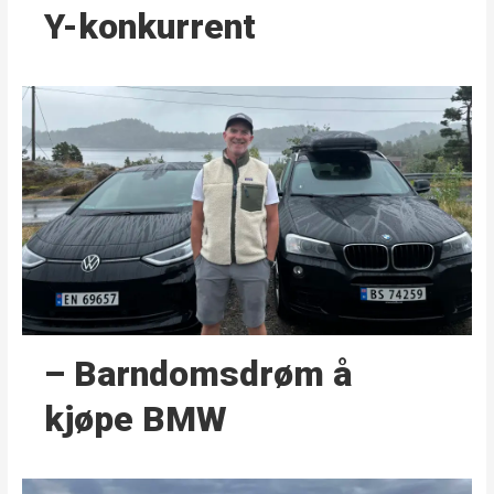
Y-konkurrent
– Barndoms­drøm å
kjøpe BMW