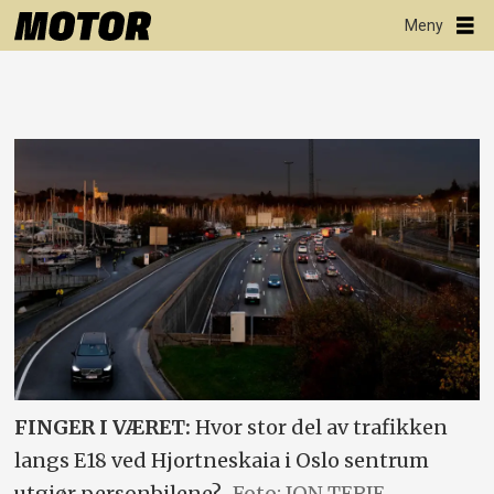
FINGER I VÆRET:
Hvor stor del av trafikken
langs E18 ved Hjortneskaia i Oslo sentrum
utgjør personbilene?
Foto: JON TERJE