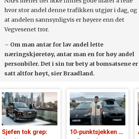
NAFs mener det ikke finnes gode måter å telle
hvor stor andel denne trafikken utgjør i dag, og
at andelen sannsynligvis er høyere enn det
Vegvesenet tror.
– Om man antar for lav andel lette
næringskjøretøy, antar man en for høy andel
personbiler. Det i sin tur bety at bomsatsene er
satt altfor høyt, sier Braadland.
Sjefen tok grep:
10-punktsjekken med Christian Paasche: