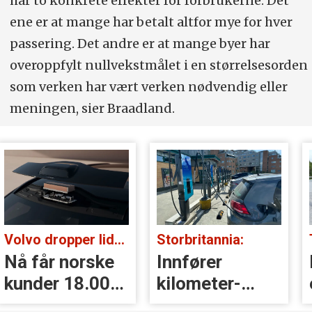
har to konkrete effekter for forbrukerne. Det
ene er at mange har betalt altfor mye for hver
passering. Det andre er at mange byer har
overoppfylt nullvekstmålet i en størrelsesorden
som verken har vært verken nødvendig eller
meningen, sier Braadland.
Volvo dropper lidar for godt:
Storbritannia:
Nå får norske
Innfører
kunder 18.000
kilometer­
kr i erstatning
avgift for