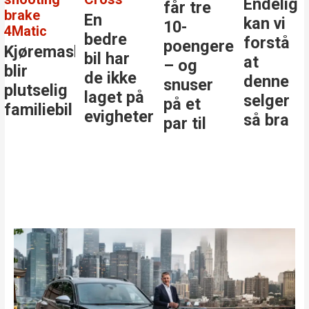
Endelig
får tre
brake
En
kan vi
10-
4Matic
bedre
forstå
poengere
Kjøremaskinen
bil har
at
– og
blir
de ikke
denne
snuser
plutselig
laget på
selger
på et
familiebil
evigheter
så bra
par til