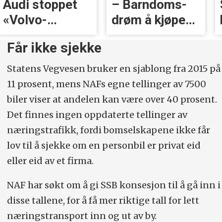
Audi stoppet
– Barndoms­
«Volvo-
drøm å kjøpe
håndtak» rett
BMW
Får ikke sjekke
før lansering
Statens Vegvesen bruker en sjablong fra 2015 på
11 prosent, mens NAFs egne tellinger av 7500
biler viser at andelen kan være over 40 prosent.
Det finnes ingen oppdaterte tellinger av
næringstrafikk, fordi bomselskapene ikke får
lov til å sjekke om en personbil er privat eid
eller eid av et firma.
NAF har søkt om å gi SSB konsesjon til å gå inn i
disse tallene, for å få mer riktige tall for lett
næringstransport inn og ut av by.