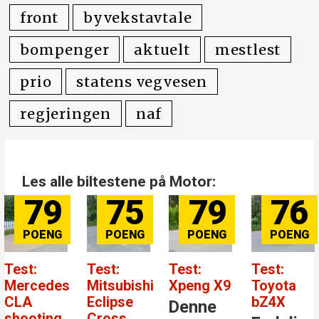
elbiler
front
byvekstavtale
bompenger
aktuelt
mestlest
prio
statens vegvesen
regjeringen
naf
Les alle biltestene på Motor:
79
75
79
76
Test:
Test:
Test:
Test:
Mercedes
Mitsubishi
Xpeng X9
Toyota
CLA
Eclipse
bZ4X
Denne
shooting
Cross