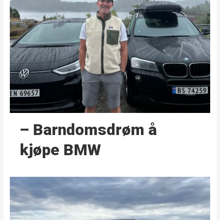
– Barndoms­drøm å
kjøpe BMW