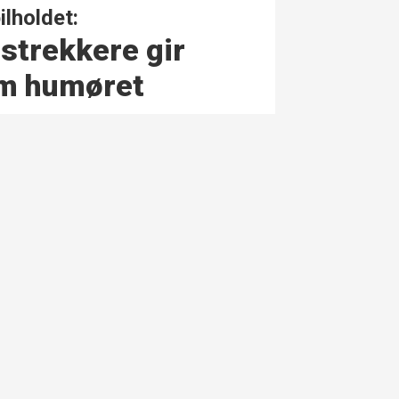
lholdet:
s­trekkere gir
om humøret