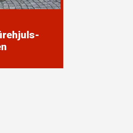
irehjuls­
en