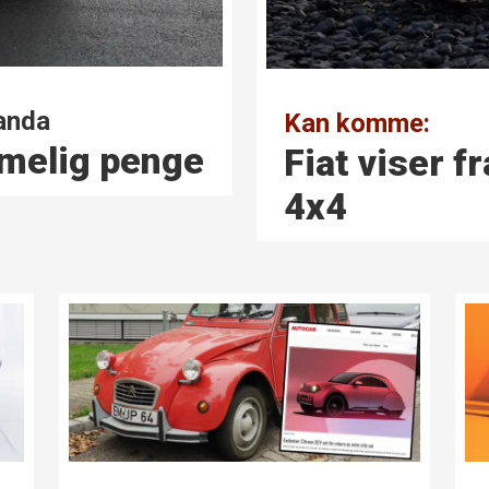
Panda
Kan komme:
imelig penge
Fiat viser 
4x4