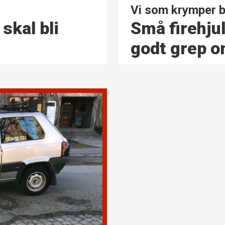
Vi som krymper bi
Små firehjul
skal bli
godt grep 