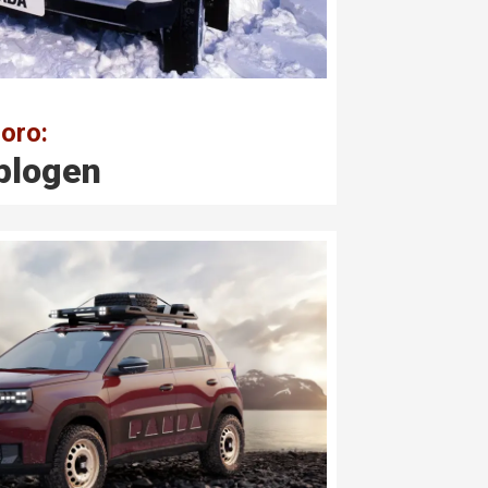
oro:
 plogen