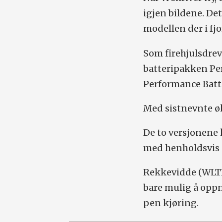
igjen bildene. Det
modellen der i fj
Som firehjulsdrev
batteripakken Per
Performance Batte
Med sistnevnte øk
De to versjonene
med henholdsvis 
Rekkevidde (WLTP)
bare mulig å opp
pen kjøring.