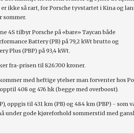
 er ikke så rart, for Porsche tyvstartet i Kina og la
or sommer.
ne 4S tilbyr Porsche på «bare» Taycan både
formance Battery (PB) på 79,2 kWt brutto og
ry Plus (PBP) på 93,4 kWt.
er fra-prisen til 826.700 kroner.
 kommer med heftige ytelser man forventer hos Po
opptil 408 og 476 hk (begge med overboost).
, oppgis til 431 km (PB) og 484 km (PBP) - som v
nå under gode kjøreforhold sommerstid med gans