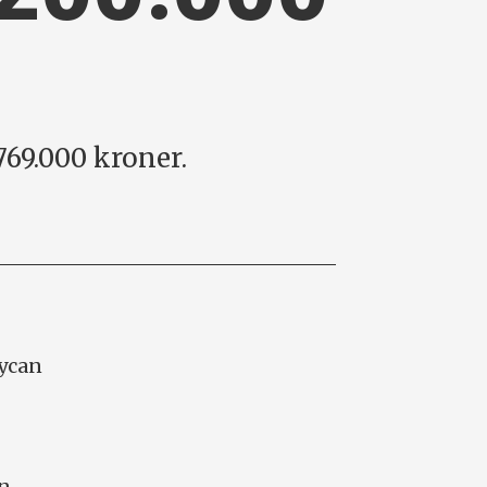
 769.000 kroner.
aycan
en