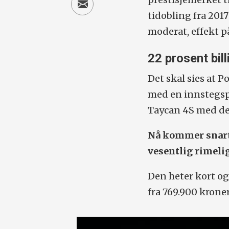
tidobling fra 201
moderat, effekt på
22 prosent bill
Det skal sies at 
med en innstegspr
Taycan 4S med de
Nå kommer snart 
vesentlig rimeli
Den heter kort og
fra 769.900 kroner