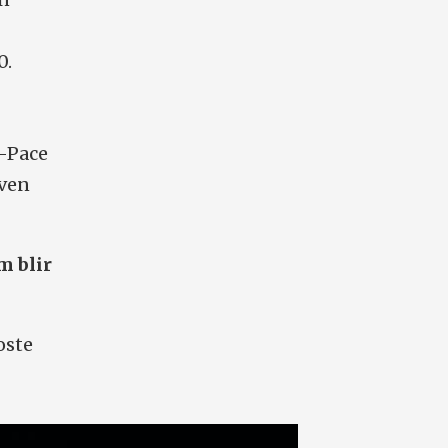
0.
I-Pace
aven
m blir
oste