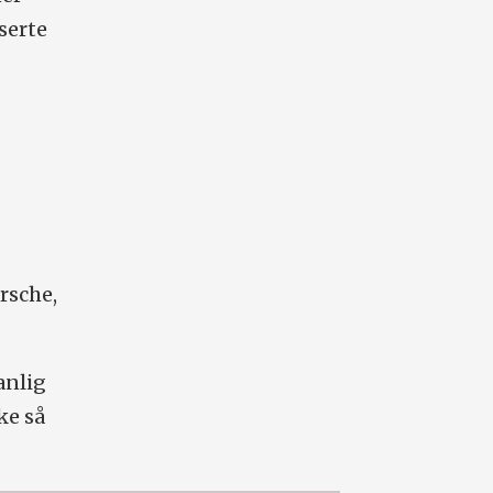
nserte
rsche,
anlig
ke så