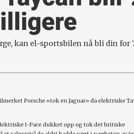
illigere
arge, kan el-sportsbilen nå bli din for
ilmerket Porsche «tok en Jaguar» da elektriske T
ektriske I-Pace dukket opp og tok det britiske
l et salgsnivå de aldri hadde vært i nærheten av (