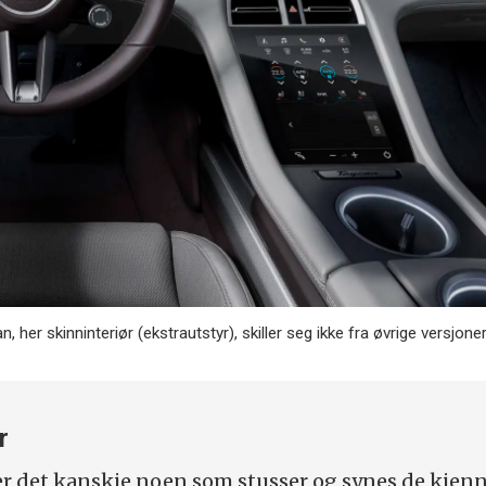
n, her skinninteriør (ekstrautstyr), skiller seg ikke fra øvrige versjoner
r
, er det kanskje noen som stusser og synes de kjen