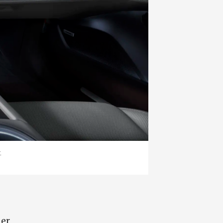
.
ner